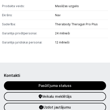
Alkometri
Produkta veids:
Masāžas uzgalis
Masāžas ierīces
Ekrāns:
Nav
Saderība:
Therabody Theragun Pro Plus
Sejas kopšanas ierīces
Garantija privātpersonai:
24 mēneši
Asinsspiediena mērītāji
Garantija juridiskai personai:
12 mēneši
Sildīšanas ierīces
Termometri
Sports un atpūta
Kontakti
Piederumi sportam
Pasūtījuma statuss
Viedpulksteņi
Veikalu meklētājs
Sporta kameras
Uzdot jautājumu