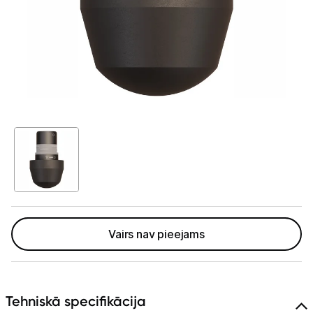
Telefoni, planšetdatori
Viedierīces
Sadzīves tehnika
Skaistumkopšana
Matu kopšana
Ķermeņa kopšana
Veselība
Elektriskās zobu birstes
Vairs nav pieejams
Aksesuāri el. zobu birstēm
Svari
Tehniskā specifikācija