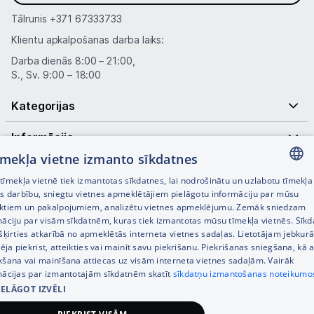
Masāžas ierīces
Tālrunis
+371 67333733
Atpūta
Klientu apkalpošanas darba laiks:
Darba dienās 8:00 – 21:00,
GPS
S., Sv. 9:00 – 18:00
Ražotāju atjaunota tehnika
Kategorijas
Informācija
Vēlmju saraksts
tīmekļa vietne izmanto sīkdatnes
Noderīgas saites
īmekļa vietnē tiek izmantotas sīkdatnes, lai nodrošinātu un uzlabotu tīmekļa
LATVIAN
Blogs
es darbību, sniegtu vietnes apmeklētājiem pielāgotu informāciju par mūsu
ktiem un pakalpojumiem, analizētu vietnes apmeklējumu. Zemāk sniedzam
RUSSIAN
māciju par visām sīkdatnēm, kuras tiek izmantotas mūsu tīmekļa vietnēs. Sīk
Piegāde un apmaksa
šķirties atkarībā no apmeklētās interneta vietnes sadaļas. Lietotājam jebkurā
ENGLISH
pēja piekrist, atteikties vai mainīt savu piekrišanu. Piekrišanas sniegšana, kā a
kšana vai mainīšana attiecas uz visām interneta vietnes sadaļām. Vairāk
Tehnikas izvešana
mācijas par izmantotajām sīkdatnēm skatīt
sīkdatņu izmantošanas noteikumo
IELĀGOT IZVĒLI
© SIA Tet 2026 -
Visas cenas norādītas EUR ar PVN 21%