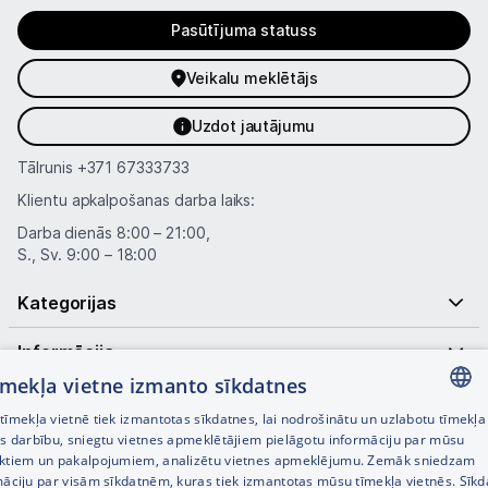
Pasūtījuma statuss
Veikalu meklētājs
Uzdot jautājumu
Tālrunis
+371 67333733
Klientu apkalpošanas darba laiks:
Darba dienās 8:00 – 21:00,
S., Sv. 9:00 – 18:00
Kategorijas
Informācija
tīmekļa vietne izmanto sīkdatnes
Noderīgas saites
īmekļa vietnē tiek izmantotas sīkdatnes, lai nodrošinātu un uzlabotu tīmekļa
LATVIAN
es darbību, sniegtu vietnes apmeklētājiem pielāgotu informāciju par mūsu
ktiem un pakalpojumiem, analizētu vietnes apmeklējumu. Zemāk sniedzam
RUSSIAN
māciju par visām sīkdatnēm, kuras tiek izmantotas mūsu tīmekļa vietnēs. Sīk