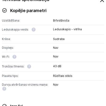
Sadzīves tehnikas aksesuāri
Kopējie parametri
Plītis
Uzstādīšana:
Brīvstāvoša
Tvaika nosūcēji
Ledusskapis - vitrīna
Ledusskapja veids:
Aksesuāri tvaika nosūcējiem
Krāsa:
Sudraba
Iebūvējamā tehnika
Displejs:
Nav
Mazā tehnika
Nav
Wi-Fi:
Kafijas pagatavošana
43 dB
Trokšņa līmenis:
Mazā virtuves tehnika
Plauktu tips:
Rūdītais stikls
Durvju atvēršanas virzienu maiņa:
Nav
Klimata iekārtas
Apģērbu kopšana