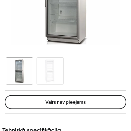
Telefoni, planšetdatori
Viedierīces
Sadzīves tehnika
Lielā tehnika
Ledusskapji
Saldētavas
Vīna skapji
Trauku mazgājamās mašīnas
Vairs nav pieejams
Veļas mašīnas
Veļas žāvētāji
Tehniskā specifikācija