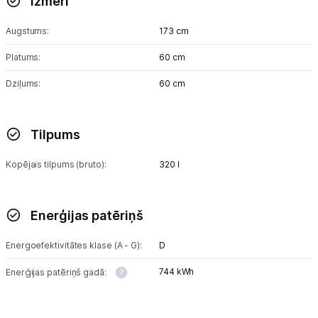
Izmēri
Skaistumkopšana
Augstums:
173 cm
Sports un atpūta
Platums:
60 cm
Ražotāju atjaunota tehnika
Dziļums:
60 cm
Vēlmju saraksts
Tilpums
Blogs
Kopējais tilpums (bruto):
320 l
Piegāde un apmaksa
Enerģijas patēriņš
Tehnikas izvešana
Energoefektivitātes klase (A - G):
D
744 kWh
Enerģijas patēriņš gadā:
Uzņēmumiem