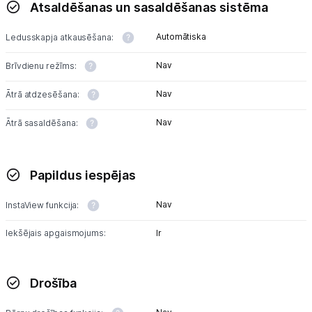
Atsaldēšanas un sasaldēšanas sistēma
Tet pakalpojumi
Automātiska
Ledusskapja atkausēšana:
Kontakti
Nav
Brīvdienu režīms:
Informācija
Nav
Ātrā atdzesēšana:
Nav
Ātrā sasaldēšana:
Papildus iespējas
Nav
InstaView funkcija:
Iekšējais apgaismojums:
Ir
Drošība