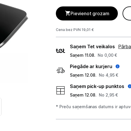
GAMING pasaule >
Pievienot grozam
Portatīvie datori un piederumi
Audio
Cena bez PVN 19,01 €
Stacionārie datori un piederumi
Piegādes
Saņem Tet veikalos
Pārba
veidi
Spēļu konsoles un piederumi
Saņem 11.08.
No 0,00 €
Datu nesēji
Piegāde ar kurjeru
Saņem 12.08.
No 4,95 €
Projektori un ekrāni
Saņem pick-up punktos
Tīkla iekārtas
Saņem 12.08.
No 2,95 €
Rūteri
* Preču saņemšanas datums ir aptuve
Komutatori
Drukas iekārtas