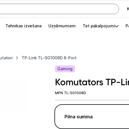
K
G
Tehnikas izvešana
Uzņēmumiem
Tet pakalpojumi
P
Pieslēgties
Pasūtījuma statuss
tatori
TP-Link TL-SG1008D 8-Port
Akcijas
Gaming
Outlet
Komutators TP-L
apā.
Izvēlies kāroto ierīci izdevīgāk!
MPN TL-SG1008D
TV un audio
Pilna summa
Datortehnika