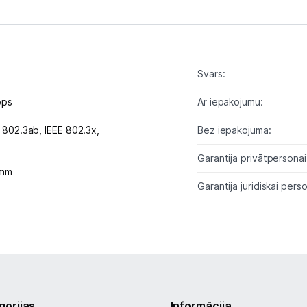
Biroja piederumi
Telefoni, planšetdatori
Svars:
Viedierīces
bps
Ar iepakojumu:
Sadzīves tehnika
E 802.3ab,
IEEE 802.3x,
Bez iepakojuma:
Skaistumkopšana
Garantija privātpersonai
 mm
Garantija juridiskai perso
Sports un atpūta
Ražotāju atjaunota tehnika
Vēlmju saraksts
gorijas
Informācija