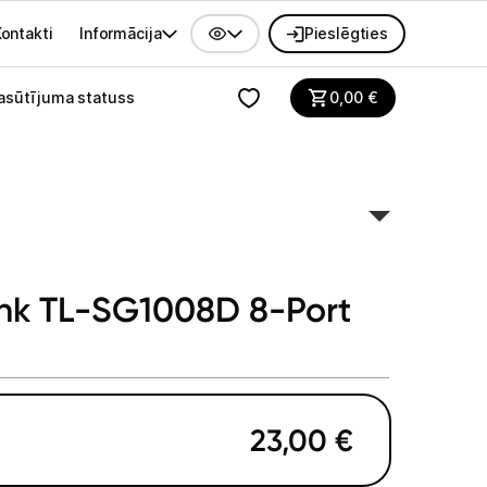
ontakti
Informācija
Pieslēgties
alvenes izvēlne
asūtījuma statuss
0,00
€
ink TL-SG1008D 8-Port
23,00
€