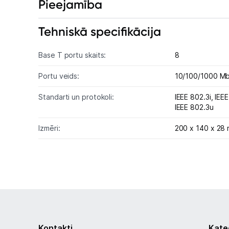
Pieejamība
Tehniskā specifikācija
Base T portu skaits:
8
Portu veids:
10/100/1000 M
Standarti un protokoli:
IEEE 802.3i,
IEE
IEEE 802.3u
Izmēri:
200 x 140 x 28
Kontakti
Kate