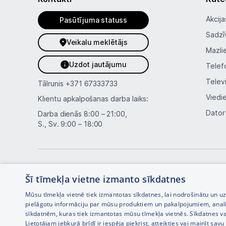
Akcija
Pasūtījuma statuss
Sadzī
Veikalu meklētājs
Mazli
Uzdot jautājumu
Telef
Telev
Tālrunis
+371 67333733
Viedi
Klientu apkalpošanas darba laiks:
Dator
Darba dienās 8:00 – 21:00,
S., Sv. 9:00 – 18:00
Šī tīmekļa vietne izmanto sīkdatnes
Mūsu tīmekļa vietnē tiek izmantotas sīkdatnes, lai nodrošinātu un u
pielāgotu informāciju par mūsu produktiem un pakalpojumiem, anal
sīkdatnēm, kuras tiek izmantotas mūsu tīmekļa vietnēs. Sīkdatnes va
Interneta veikala izstrāde —
Lietotājam jebkurā brīdī ir iespēja piekrist, atteikties vai mainīt sa