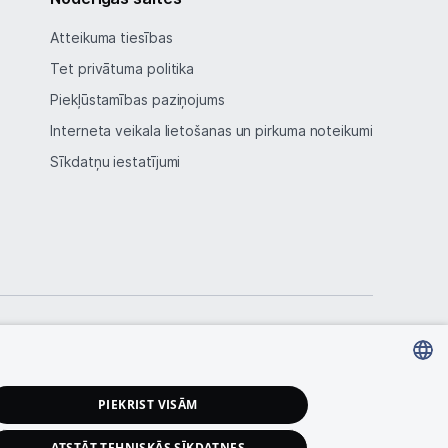
Atteikuma tiesības
Tet privātuma politika
Piekļūstamības paziņojums
Interneta veikala lietošanas un pirkuma noteikumi
Sīkdatņu iestatījumi
LATVIAN
PIEKRIST VISĀM
RUSSIAN
ATSTĀT TEHNISKĀS SĪKDATNES