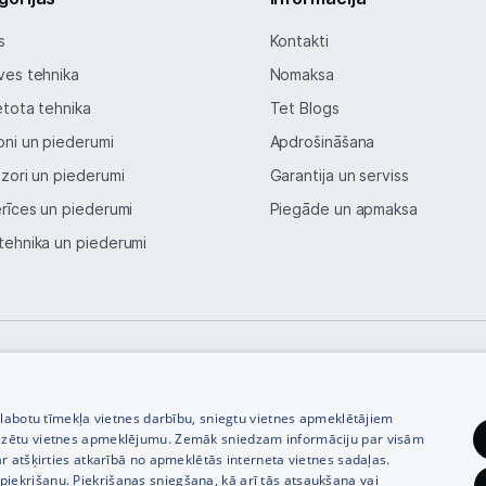
Blogs
s
Kontakti
Piegāde un apmaksa
ves tehnika
Nomaksa
etota tehnika
Tet Blogs
Tehnikas izvešana
oni un piederumi
Apdrošināšana
izori un piederumi
Garantija un serviss
Uzņēmumiem
erīces un piederumi
Piegāde un apmaksa
tehnika un piederumi
Tet pakalpojumi
Kontakti
Informācija
© SIA Tet 2026 -
Visas cenas norādītas EUR ar PVN 21%
zlabotu tīmekļa vietnes darbību, sniegtu vietnes apmeklētājiem
izētu vietnes apmeklējumu. Zemāk sniedzam informāciju par visām
r atšķirties atkarībā no apmeklētās interneta vietnes sadaļas.
vu piekrišanu. Piekrišanas sniegšana, kā arī tās atsaukšana vai