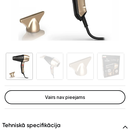
Telefoni, planšetdatori
Viedierīces
Sadzīves tehnika
Skaistumkopšana
Matu kopšana
Fēni
Lokšķēres
Matu taisnotāji
Vairs nav pieejams
Matu veidotāji
Matu griežamās mašīnas
Tehniskā specifikācija