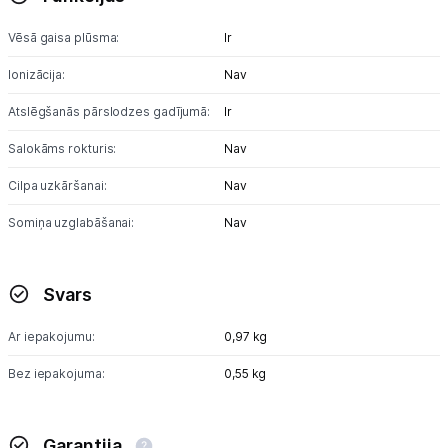
Uzņēmumiem
Vēsā gaisa plūsma:
Ir
Tet pakalpojumi
Ionizācija:
Nav
Atslēgšanās pārslodzes gadījumā:
Ir
Kontakti
Salokāms rokturis:
Nav
Informācija
Cilpa uzkāršanai:
Nav
Somiņa uzglabāšanai:
Nav
Svars
Ar iepakojumu:
0,97 kg
Bez iepakojuma:
0,55 kg
Garantija