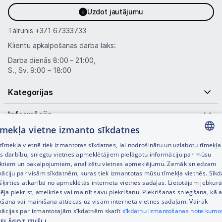
Uzdot jautājumu
Tālrunis
+371 67333733
Klientu apkalpošanas darba laiks:
Darba dienās 8:00 – 21:00,
S., Sv. 9:00 – 18:00
Kategorijas
Informācija
tīmekļa vietne izmanto sīkdatnes
Noderīgas saites
īmekļa vietnē tiek izmantotas sīkdatnes, lai nodrošinātu un uzlabotu tīmekļa
LATVIAN
es darbību, sniegtu vietnes apmeklētājiem pielāgotu informāciju par mūsu
ktiem un pakalpojumiem, analizētu vietnes apmeklējumu. Zemāk sniedzam
RUSSIAN
māciju par visām sīkdatnēm, kuras tiek izmantotas mūsu tīmekļa vietnēs. Sīk
šķirties atkarībā no apmeklētās interneta vietnes sadaļas. Lietotājam jebkurā
ENGLISH
pēja piekrist, atteikties vai mainīt savu piekrišanu. Piekrišanas sniegšana, kā a
kšana vai mainīšana attiecas uz visām interneta vietnes sadaļām. Vairāk
mācijas par izmantotajām sīkdatnēm skatīt
sīkdatņu izmantošanas noteikumo
IELĀGOT IZVĒLI