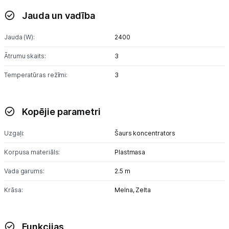
Ķermeņa kopšana
Jauda un vadība
Veselība
Jauda (W):
2400
Sports un atpūta
Ātrumu skaits:
3
Temperatūras režīmi:
3
Ražotāju atjaunota tehnika
Kopējie parametri
Vēlmju saraksts
Uzgaļi:
Šaurs koncentrators
Blogs
Korpusa materiāls:
Plastmasa
Vada garums:
2.5 m
Piegāde un apmaksa
Krāsa:
Melna,
Zelta
Tehnikas izvešana
Funkcijas