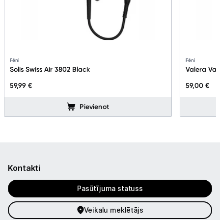
Fēni
Fēni
Solis Swiss Air 3802 Black
Valera Van
59,99 €
59,00 €
Pievienot
Kontakti
Pasūtījuma statuss
Veikalu meklētājs