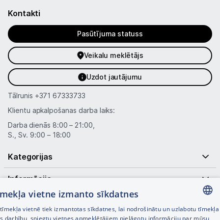
Kontakti
Pasūtījuma statuss
Veikalu meklētājs
Uzdot jautājumu
Tālrunis
+371 67333733
Klientu apkalpošanas darba laiks:
Darba dienās 8:00 – 21:00,
S., Sv. 9:00 – 18:00
Kategorijas
Informācija
tīmekļa vietne izmanto sīkdatnes
Noderīgas saites
īmekļa vietnē tiek izmantotas sīkdatnes, lai nodrošinātu un uzlabotu tīmekļa
LATVIAN
es darbību, sniegtu vietnes apmeklētājiem pielāgotu informāciju par mūsu