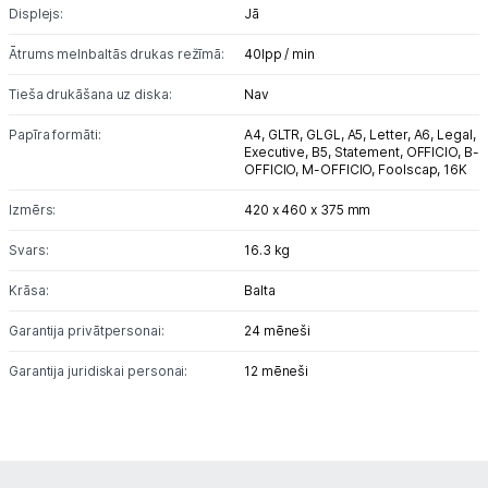
Displejs:
Jā
Vēlmju saraksts
Ātrums melnbaltās drukas režīmā:
40lpp / min
Tieša drukāšana uz diska:
Nav
Blogs
Papīra formāti:
A4,
GLTR,
GLGL,
A5,
Letter,
A6,
Legal,
Executive,
B5,
Statement,
OFFICIO,
B-
Piegāde un apmaksa
OFFICIO,
M-OFFICIO,
Foolscap,
16K
Izmērs:
420 x 460 x 375 mm
Tehnikas izvešana
Svars:
16.3 kg
Krāsa:
Balta
Uzņēmumiem
Garantija privātpersonai:
24 mēneši
Tet pakalpojumi
Garantija juridiskai personai:
12 mēneši
Kontakti
Informācija