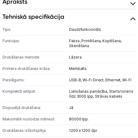
Apraksts
3D printeri un skeneri
Tehniskā specifikācija
3D printeru izejmateriāli un aksesuāri
Tips:
Daudzfunkcionāls
Biroja piederumi
Funkcijas:
Fakss,
Printēšana,
Kopēšana,
Skenēšana
Telefoni, planšetdatori
Drukāšanas metode:
Lāzera
Viedierīces
Printera drukāšanas krāsa:
Melnbalts
Pieslēgums:
USB-B,
Wi-Fi Direct,
Ethernet,
Wi-Fi
Sadzīves tehnika
Komplektā ietilpst:
Lietošanas pamācība,
Starta toneris
līdz 3000 lpp,
Strāvas kabelis
Skaistumkopšana
Divpusējā drukāšana:
Jā
Sports un atpūta
Maksimālā noslodze mēnesī:
80000 lpp.
Ražotāju atjaunota tehnika
Drukāšanas izšķirtspēja:
1200 x 1200 dpi