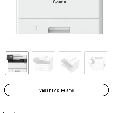
GAMING pasaule >
Portatīvie datori un piederumi
Audio
Stacionārie datori un piederumi
Spēļu konsoles un piederumi
Datu nesēji
Projektori un ekrāni
Tīkla iekārtas
Vairs nav pieejams
Drukas iekārtas
Printeri
Printeru izejmateriāli