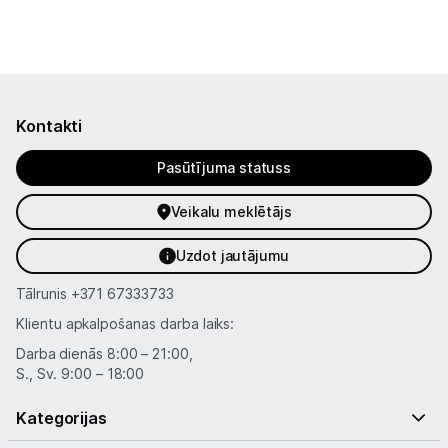
Spēļu konsoles un piederumi
Datu nesēji
Projektori un ekrāni
Kontakti
Tīkla iekārtas
Pasūtījuma statuss
Drukas iekārtas
Veikalu meklētājs
Biroja piederumi
Uzdot jautājumu
Tālrunis
+371 67333733
Telefoni, planšetdatori
Klientu apkalpošanas darba laiks:
Telefoni un aksesuāri
Darba dienās 8:00 – 21:00,
S., Sv. 9:00 – 18:00
Planšetdatori un aksesuāri
Kategorijas
Piederumi