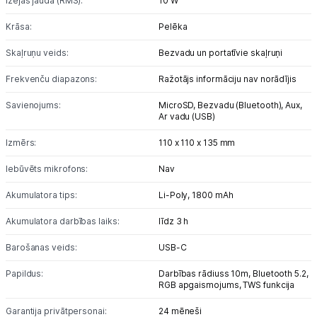
Izejas jauda (RMS):
10 W
Studijas skaņas aprīkojums
Krāsa:
Pelēka
Skaļruņu veids:
Bezvadu un portatīvie skaļruņi
Datortehnika
Frekvenču diapazons:
Ražotājs informāciju nav norādījis
GAMING pasaule >
Savienojums:
MicroSD,
Bezvadu (Bluetooth),
Aux,
Ar vadu (USB)
Portatīvie datori un piederumi
Izmērs:
110 x 110 x 135 mm
Audio
Iebūvēts mikrofons:
Nav
Austiņas
Akumulatora tips:
Li-Poly,
1800 mAh
Bezvadu skaļruņi
Akumulatora darbības laiks:
līdz 3 h
Barošanas veids:
Datoru skaļruņi
USB-C
Papildus:
Darbības rādiuss 10m, Bluetooth 5.2,
Mikrofoni
RGB apgaismojums, TWS funkcija
Stacionārie datori un piederumi
Garantija privātpersonai:
24 mēneši