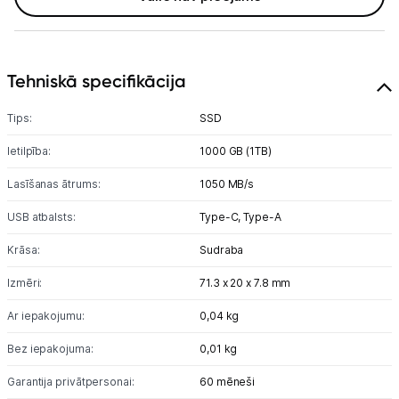
Tīkla iekārtas
Drukas iekārtas
Tehniskā specifikācija
Biroja piederumi
Tips:
SSD
Ietilpība:
1000 GB (1TB)
Telefoni, planšetdatori
Lasīšanas ātrums:
1050 MB/s
Viedierīces
USB atbalsts:
Type-C,
Type-A
Sadzīves tehnika
Krāsa:
Sudraba
Izmēri:
Skaistumkopšana
71.3 x 20 x 7.8 mm
Ar iepakojumu:
0,04 kg
Sports un atpūta
Bez iepakojuma:
0,01 kg
Ražotāju atjaunota tehnika
Garantija privātpersonai:
60 mēneši