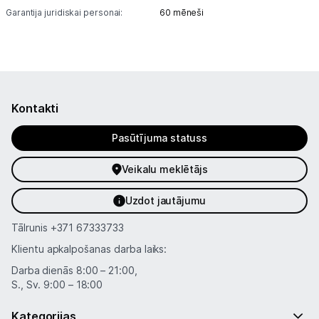
Garantija juridiskai personai:
60 mēneši
Vēlmju saraksts
Blogs
Kontakti
Piegāde un apmaksa
Pasūtījuma statuss
Tehnikas izvešana
Veikalu meklētājs
Uzņēmumiem
Uzdot jautājumu
Tālrunis
+371 67333733
Tet pakalpojumi
Klientu apkalpošanas darba laiks:
Darba dienās 8:00 – 21:00,
Kontakti
S., Sv. 9:00 – 18:00
Kategorijas
Informācija