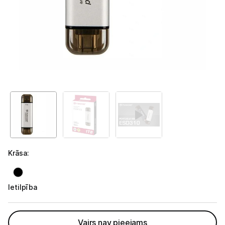
GAMING pasaule >
Portatīvie datori un piederumi
Audio
Stacionārie datori un piederumi
Spēļu konsoles un piederumi
Datu nesēji
Ārējie cietie diski
Krāsa
:
Atmiņas kartes
Atmiņas karšu lasītāji
Ietilpība
USB zibatmiņas
Vairs nav pieejams
Projektori un ekrāni