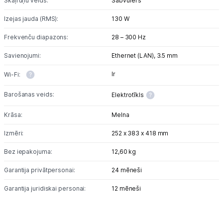
Skaļruņu veids:
Sabvūfers
Studijas skaņas aprīkojums
Izejas jauda (RMS):
130 W
Frekvenču diapazons:
28 – 300 Hz
Datortehnika
Savienojumi:
Ethernet (LAN),
3.5 mm
Telefoni, planšetdatori
Ir
Wi-Fi:
Viedierīces
Barošanas veids:
Elektrotīkls
Sadzīves tehnika
Krāsa:
Melna
Izmēri:
252 x 383 x 418 mm
Skaistumkopšana
Bez iepakojuma:
12,60 kg
Sports un atpūta
Garantija privātpersonai:
24 mēneši
Ražotāju atjaunota tehnika
Garantija juridiskai personai:
12 mēneši
Vēlmju saraksts