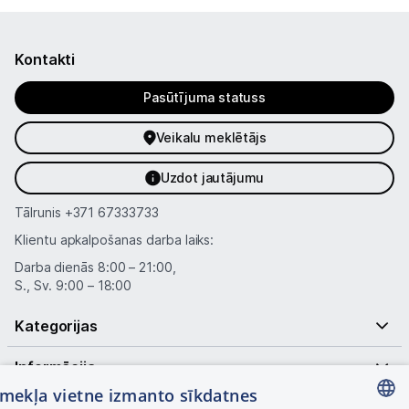
Blogs
Kontakti
Pasūtījuma statuss
Piegāde un apmaksa
Veikalu meklētājs
Tehnikas izvešana
Uzdot jautājumu
Uzņēmumiem
Tālrunis
+371 67333733
Klientu apkalpošanas darba laiks:
Tet pakalpojumi
Darba dienās 8:00 – 21:00,
S., Sv. 9:00 – 18:00
Kontakti
Kategorijas
Informācija
Informācija
tīmekļa vietne izmanto sīkdatnes
Noderīgas saites