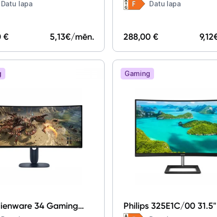
monitor 27M2N3800A/0
Datu lapa
Datu lapa
0 €
5,13
€/mēn.
288,00 €
9,12
g
Gaming
Alienware 34 Gaming
Philips 325E1C/00 31.5"