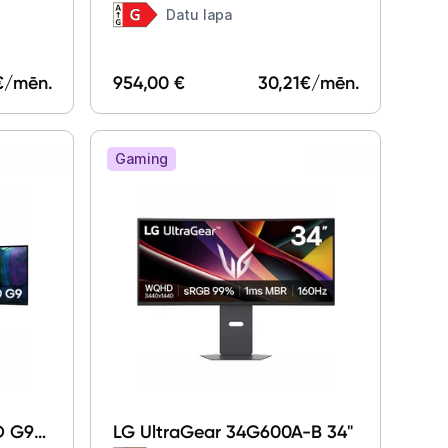
LS32DG802SUXDU 32"
Datu lapa
€/mēn.
954,00 €
30,21
€/mēn.
Gaming
D G9
LG UltraGear 34G600A-B 34"