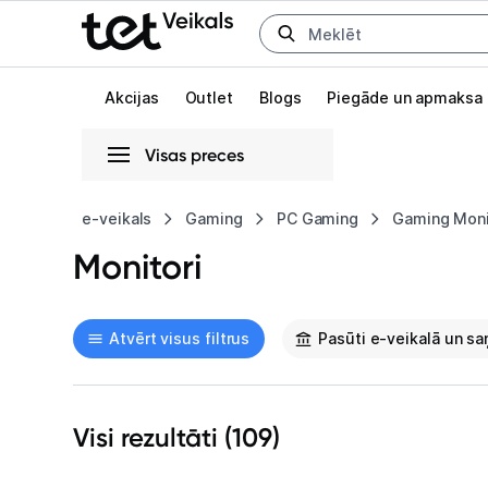
Uz kategorijam
Uz galveno saturu
Akcijas
Outlet
Blogs
Piegāde un apmaksa
Visas preces
Gaišā
Tumšā
Sistēmas
e-veikals
Gaming
PC Gaming
Gaming Moni
Monitori
Animācijas
Globāls iestatījums animāciju aktivizēšanai vai deaktivizēšanai visā l
Atvērt visus filtrus
Pasūti e-veikalā un s
Visi rezultāti (
109
)