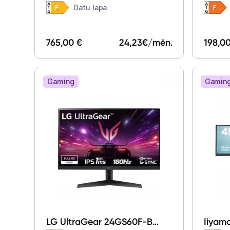
Datu lapa
765,00 €
24,23
€/mēn.
198,0
Gaming
Gamin
LG UltraGear 24GS60F-B
Iiyam