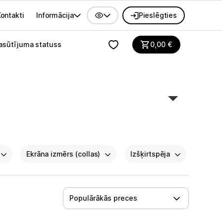
ontakti
Informācija
Pieslēgties
alvenes izvēlne
asūtījuma statuss
0,00
€
Ekrāna izmērs (collas)
Izšķirtspēja
Populārākās preces