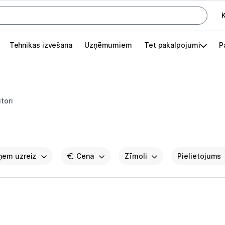
K
G
Tehnikas izvešana
Uzņēmumiem
Tet pakalpojumi
P
Pieslēgties
Pasūtījuma statuss
tori
Akcijas
Outlet
apā.
aņem uzreiz
Izvēlies kāroto ierīci izdevīgāk!
Cena
Zīmoli
Pielietojums
Gaming datori
Spēļu konsoles un piederumi