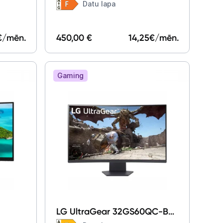
0 27"
26.5"
Datu lapa
€/mēn.
450,00 €
14,25
€/mēn.
Gaming
LG UltraGear 32GS60QC-B