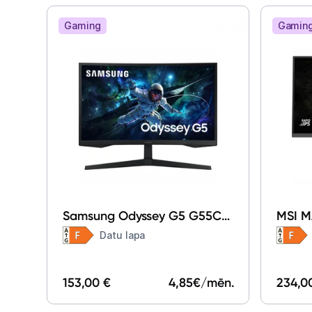
Gaming
Gamin
Samsung Odyssey G5 G55C
MSI M
27" LS27CG554EUXEN
Datu lapa
153,00 €
4,85
€/mēn.
234,0