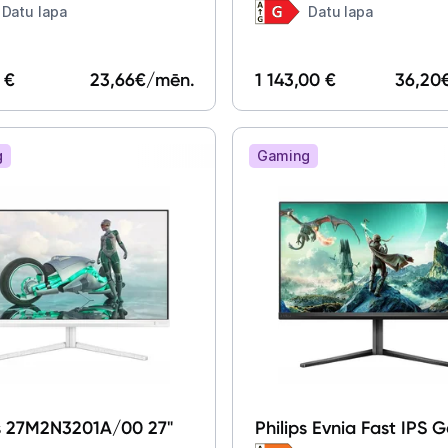
80DQSN-B1 44.5"
49" LS49DG934SUXEN
Datu lapa
Datu lapa
 €
23,66
€/mēn.
1 143,00 €
36,20
g
Gaming
ps 27M2N3201A/00 27"
Philips Evnia Fast IPS 