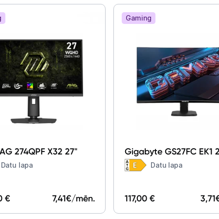
Perifērijas ierīces
g
Gaming
Vēlmju saraksts
Blogs
Piegāde un apmaksa
Tehnikas izvešana
AG 274QPF X32 27"
Gigabyte GS27FC EK1 2
Uzņēmumiem
Datu lapa
Datu lapa
Tet pakalpojumi
0 €
7,41
€/mēn.
117,00 €
3,71
Kontakti