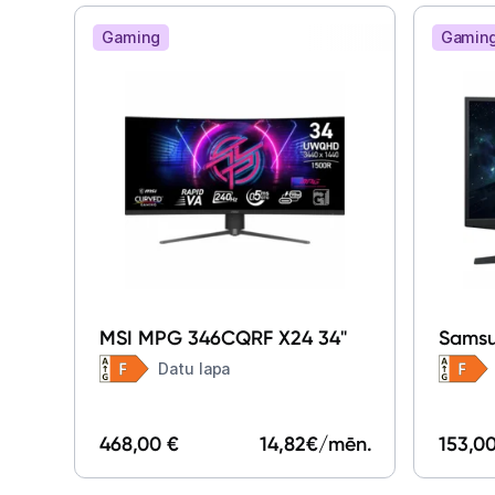
Gaming
Gamin
MSI MPG 346CQRF X24 34"
Samsu
LS27C
Datu lapa
468,00 €
14,82
€/mēn.
153,0