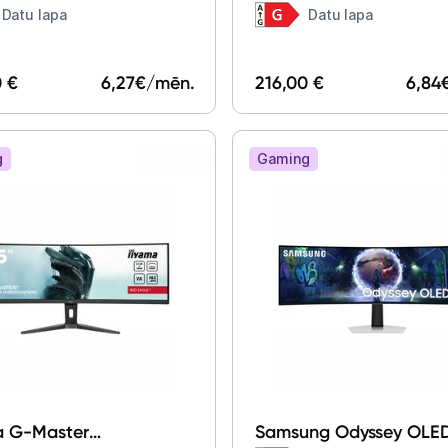
LS32CG552EUXEN 32"
Datu lapa
Datu lapa
0 €
6,27
€/mēn.
216,00 €
6,84
g
Gaming
a G-Master
Samsung Odyssey OLE