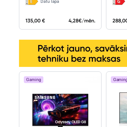
27"
Moni
Datu lapa
135,00 €
4,28
€/mēn.
288,0
Gaming
Gamin