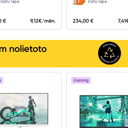
tor - AW3425DWM
Datu lapa
Datu lapa
0 €
9,12
€/mēn.
234,00 €
7,41
g
Gaming