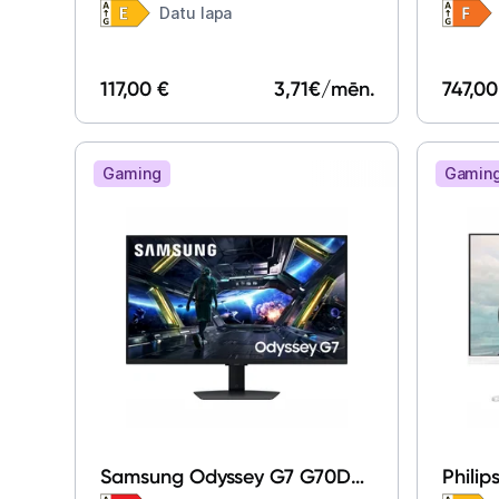
23.8"
GCB45
Datu lapa
117,00 €
3,71
€/mēn.
747,00
Gaming
Gamin
Samsung Odyssey G7 G70D
Phili