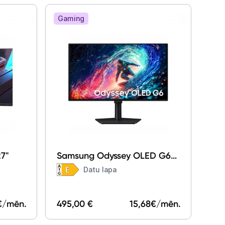
Gaming
7"
Samsung Odyssey OLED G6
LS27HG612SUXEN 27"
Datu lapa
€/mēn.
495,00 €
15,68
€/mēn.