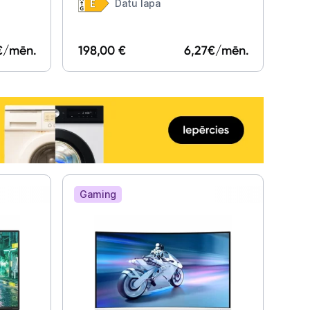
31.5"
Datu lapa
€/mēn.
198,00 €
6,27
€/mēn.
Gaming