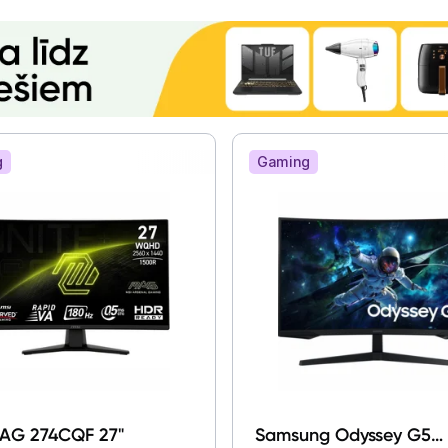
g
Gaming
AG 274CQF 27"
Samsung Odyssey G5