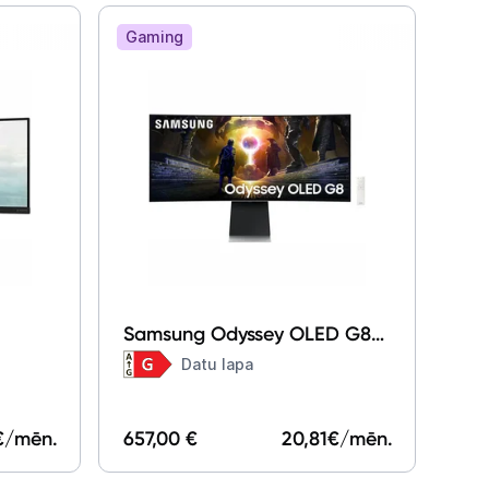
Gaming
Samsung Odyssey OLED G8
G85SD 34"
Datu lapa
LS34DG850SUXDU
€/mēn.
657,00 €
20,81
€/mēn.