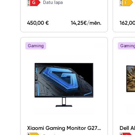
UHD 32 " LS32DG702EUXDU
Datu lapa
450,00 €
14,25
€/mēn.
162,0
Gaming
Gamin
Xiaomi Gaming Monitor G27i
Dell 