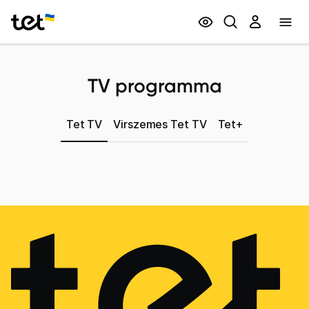
Privātpersonām
Biznesam
TV programma
Tet TV
Virszemes Tet TV
Tet+