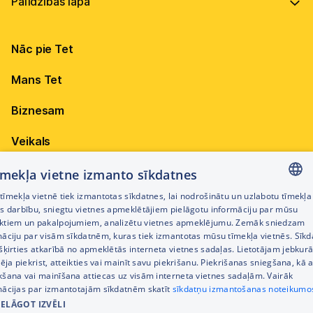
Vadība
Virszemes Tet TV kodi
Internets
Ilgtspēja
TV programma
Nāc pie Tet
Televīzija
Karjera
Pieejamība
Elektrība
Mobilais internets 15,99 €
Mans Tet
Dokumenti
Citi jautājumi
Apskati piedāvājumu
Attīstības projekti
Biznesam
Sazināties
Izmēģini 14 dienas bez līgumsoda!
Iepirkumi
Veikals
Privātuma politika
Sīkdatņu iestatījumi
Akcijas
tīmekļa vietne izmanto sīkdatnes
Privātuma politika darbinieku atlases procesā
īmekļa vietnē tiek izmantotas sīkdatnes, lai nodrošinātu un uzlabotu tīmekļa
Citi pakalpojumi
LATVIAN
es darbību, sniegtu vietnes apmeklētājiem pielāgotu informāciju par mūsu
Piekļūstamības paziņojums
ktiem un pakalpojumiem, analizētu vietnes apmeklējumu. Zemāk sniedzam
RUSSIAN
māciju par visām sīkdatnēm, kuras tiek izmantotas mūsu tīmekļa vietnēs. Sīk
Kontakti
šķirties atkarībā no apmeklētās interneta vietnes sadaļas. Lietotājam jebkurā
ENGLISH
Cenrādis
pēja piekrist, atteikties vai mainīt savu piekrišanu. Piekrišanas sniegšana, kā a
kšana vai mainīšana attiecas uz visām interneta vietnes sadaļām. Vairāk
mācijas par izmantotajām sīkdatnēm skatīt
sīkdatņu izmantošanas noteikumo
IELĀGOT IZVĒLI