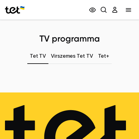
Privātpersonām
Biznesam
TV programma
Tet TV
Virszemes Tet TV
Tet+