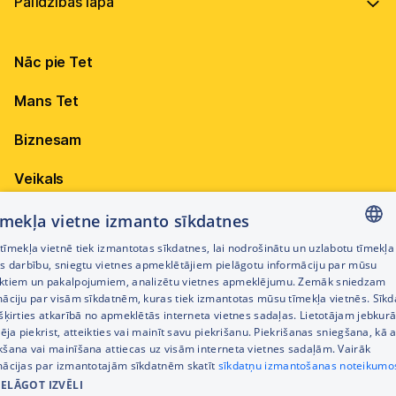
Vadība
Virszemes Tet TV kodi
Internets
Ilgtspēja
TV programma
Nāc pie Tet
Televīzija
Karjera
Pieejamība
Elektrība
Mobilais internets 15,99 €
Mans Tet
Dokumenti
Citi jautājumi
Apskati piedāvājumu
Attīstības projekti
Biznesam
Sazināties
Izmēģini 14 dienas bez līgumsoda!
Iepirkumi
Veikals
Privātuma politika
Sīkdatņu iestatījumi
Akcijas
tīmekļa vietne izmanto sīkdatnes
Privātuma politika darbinieku atlases procesā
īmekļa vietnē tiek izmantotas sīkdatnes, lai nodrošinātu un uzlabotu tīmekļa
Citi pakalpojumi
LATVIAN
es darbību, sniegtu vietnes apmeklētājiem pielāgotu informāciju par mūsu
Piekļūstamības paziņojums
ktiem un pakalpojumiem, analizētu vietnes apmeklējumu. Zemāk sniedzam
RUSSIAN
māciju par visām sīkdatnēm, kuras tiek izmantotas mūsu tīmekļa vietnēs. Sīk
Kontakti
šķirties atkarībā no apmeklētās interneta vietnes sadaļas. Lietotājam jebkurā
ENGLISH
Cenrādis
pēja piekrist, atteikties vai mainīt savu piekrišanu. Piekrišanas sniegšana, kā a
kšana vai mainīšana attiecas uz visām interneta vietnes sadaļām. Vairāk
mācijas par izmantotajām sīkdatnēm skatīt
sīkdatņu izmantošanas noteikumo
IELĀGOT IZVĒLI