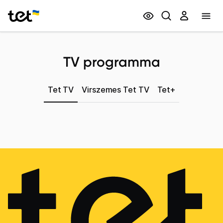
Privātpersonām
Biznesam
TV programma
Tet TV
Virszemes Tet TV
Tet+