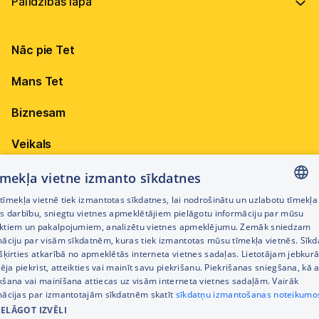
Vadība
Virszemes Tet TV
Internets
Ilgtspēja
Virszemes Tet TV kodi
Nāc pie Tet
Televīzija
Karjera
TV programma
Elektrība
Mobilais internets 15,99 €
Mans Tet
Dokumenti
Pieejamība
Citi jautājumi
Apskati piedāvājumu
Attīstības projekti
Biznesam
Sazināties
Izmēģini 14 dienas bez līgumsoda!
Iepirkumi
Veikals
Privātuma politika
Sīkdatņu iestatījumi
Akcijas
tīmekļa vietne izmanto sīkdatnes
Privātuma politika darbinieku atlases procesā
īmekļa vietnē tiek izmantotas sīkdatnes, lai nodrošinātu un uzlabotu tīmekļa
Citi pakalpojumi
LATVIAN
es darbību, sniegtu vietnes apmeklētājiem pielāgotu informāciju par mūsu
Piekļūstamības paziņojums
ktiem un pakalpojumiem, analizētu vietnes apmeklējumu. Zemāk sniedzam
RUSSIAN
māciju par visām sīkdatnēm, kuras tiek izmantotas mūsu tīmekļa vietnēs. Sīk
Kontakti
šķirties atkarībā no apmeklētās interneta vietnes sadaļas. Lietotājam jebkurā
ENGLISH
Cenrādis
pēja piekrist, atteikties vai mainīt savu piekrišanu. Piekrišanas sniegšana, kā a
kšana vai mainīšana attiecas uz visām interneta vietnes sadaļām. Vairāk
mācijas par izmantotajām sīkdatnēm skatīt
sīkdatņu izmantošanas noteikumo
IELĀGOT IZVĒLI