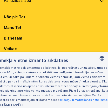
Vadība
Virszemes Tet TV
Internets
Ilgtspēja
Virszemes Tet TV kodi
Nāc pie Tet
Televīzija
Karjera
TV programma
Elektrība
Mobilais internets 15,99 €
Mans Tet
Dokumenti
Pieejamība
Citi jautājumi
Apskati piedāvājumu
Attīstības projekti
Biznesam
Sazināties
Izmēģini 14 dienas bez līgumsoda!
Iepirkumi
Veikals
Privātuma politika
Sīkdatņu iestatījumi
Akcijas
tīmekļa vietne izmanto sīkdatnes
Privātuma politika darbinieku atlases procesā
īmekļa vietnē tiek izmantotas sīkdatnes, lai nodrošinātu un uzlabotu tīmekļa
Citi pakalpojumi
LATVIAN
es darbību, sniegtu vietnes apmeklētājiem pielāgotu informāciju par mūsu
Piekļūstamības paziņojums
ktiem un pakalpojumiem, analizētu vietnes apmeklējumu. Zemāk sniedzam
RUSSIAN
māciju par visām sīkdatnēm, kuras tiek izmantotas mūsu tīmekļa vietnēs. Sīk
Kontakti
šķirties atkarībā no apmeklētās interneta vietnes sadaļas. Lietotājam jebkurā
ENGLISH
Cenrādis
pēja piekrist, atteikties vai mainīt savu piekrišanu. Piekrišanas sniegšana, kā a
kšana vai mainīšana attiecas uz visām interneta vietnes sadaļām. Vairāk
mācijas par izmantotajām sīkdatnēm skatīt
sīkdatņu izmantošanas noteikumo
IELĀGOT IZVĒLI