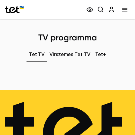
Privātpersonām
Biznesam
TV programma
Tet TV
Virszemes Tet TV
Tet+