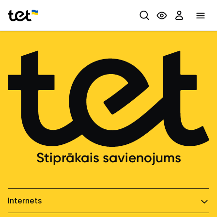
Privātpersonām
Biznesam
Stiprākais savienojums