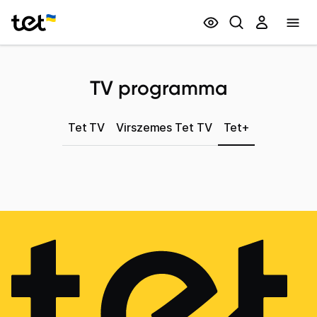
Privātpersonām
Biznesam
TV programma
Tet TV
Virszemes Tet TV
Tet+