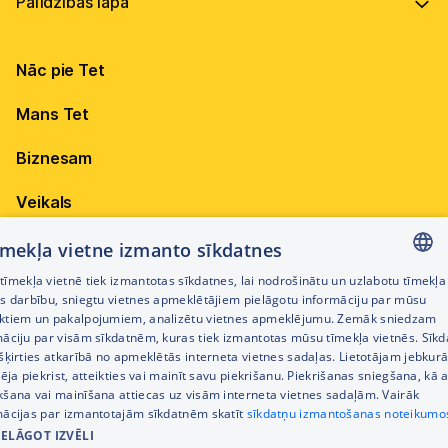
Vadība
Virszemes Tet TV kodi
Internets
Ilgtspēja
TV programma
Nāc pie Tet
Televīzija
Karjera
Pieejamība
Elektrība
Mobilais internets 15,99 €
Mans Tet
Dokumenti
Citi jautājumi
Apskati piedāvājumu
Attīstības projekti
Biznesam
Sazināties
Izmēģini 14 dienas bez līgumsoda!
Iepirkumi
Veikals
Privātuma politika
Sīkdatņu iestatījumi
Akcijas
tīmekļa vietne izmanto sīkdatnes
Privātuma politika darbinieku atlases procesā
īmekļa vietnē tiek izmantotas sīkdatnes, lai nodrošinātu un uzlabotu tīmekļa
Citi pakalpojumi
LATVIAN
es darbību, sniegtu vietnes apmeklētājiem pielāgotu informāciju par mūsu
Piekļūstamības paziņojums
ktiem un pakalpojumiem, analizētu vietnes apmeklējumu. Zemāk sniedzam
RUSSIAN
māciju par visām sīkdatnēm, kuras tiek izmantotas mūsu tīmekļa vietnēs. Sīk
Kontakti
šķirties atkarībā no apmeklētās interneta vietnes sadaļas. Lietotājam jebkurā
ENGLISH
Cenrādis
pēja piekrist, atteikties vai mainīt savu piekrišanu. Piekrišanas sniegšana, kā a
kšana vai mainīšana attiecas uz visām interneta vietnes sadaļām. Vairāk
mācijas par izmantotajām sīkdatnēm skatīt
sīkdatņu izmantošanas noteikumo
IELĀGOT IZVĒLI