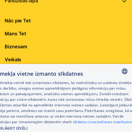
Vadība
Virszemes Tet TV
Internets
Ilgtspēja
Virszemes Tet TV kodi
Nāc pie Tet
Televīzija
Karjera
TV programma
Elektrība
Mobilais internets 15,99 €
Mans Tet
Dokumenti
Pieejamība
Citi jautājumi
Apskati piedāvājumu
Attīstības projekti
Biznesam
Sazināties
Izmēģini 14 dienas bez līgumsoda!
Iepirkumi
Veikals
Privātuma politika
Sīkdatņu iestatījumi
Akcijas
tīmekļa vietne izmanto sīkdatnes
Privātuma politika darbinieku atlases procesā
īmekļa vietnē tiek izmantotas sīkdatnes, lai nodrošinātu un uzlabotu tīmekļa
Citi pakalpojumi
LATVIAN
es darbību, sniegtu vietnes apmeklētājiem pielāgotu informāciju par mūsu
Piekļūstamības paziņojums
ktiem un pakalpojumiem, analizētu vietnes apmeklējumu. Zemāk sniedzam
RUSSIAN
māciju par visām sīkdatnēm, kuras tiek izmantotas mūsu tīmekļa vietnēs. Sīk
Kontakti
šķirties atkarībā no apmeklētās interneta vietnes sadaļas. Lietotājam jebkurā
ENGLISH
Cenrādis
pēja piekrist, atteikties vai mainīt savu piekrišanu. Piekrišanas sniegšana, kā a
kšana vai mainīšana attiecas uz visām interneta vietnes sadaļām. Vairāk
mācijas par izmantotajām sīkdatnēm skatīt
sīkdatņu izmantošanas noteikumo
IELĀGOT IZVĒLI