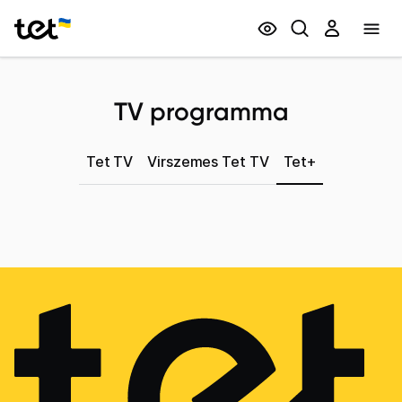
Privātpersonām
Biznesam
TV programma
Tet TV
Virszemes Tet TV
Tet+