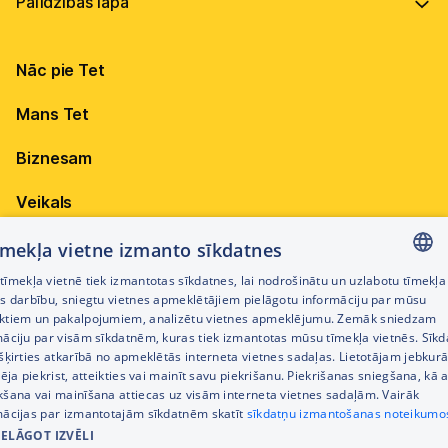
Vadība
Virszemes Tet TV
Internets
Ilgtspēja
Virszemes Tet TV kodi
Nāc pie Tet
Televīzija
Karjera
TV programma
Elektrība
Mobilais internets 15,99 €
Mans Tet
Dokumenti
Pieejamība
Citi jautājumi
Apskati piedāvājumu
Attīstības projekti
Biznesam
Sazināties
Izmēģini 14 dienas bez līgumsoda!
Iepirkumi
Veikals
Privātuma politika
Sīkdatņu iestatījumi
Akcijas
tīmekļa vietne izmanto sīkdatnes
Privātuma politika darbinieku atlases procesā
īmekļa vietnē tiek izmantotas sīkdatnes, lai nodrošinātu un uzlabotu tīmekļa
Citi pakalpojumi
LATVIAN
es darbību, sniegtu vietnes apmeklētājiem pielāgotu informāciju par mūsu
Piekļūstamības paziņojums
ktiem un pakalpojumiem, analizētu vietnes apmeklējumu. Zemāk sniedzam
RUSSIAN
māciju par visām sīkdatnēm, kuras tiek izmantotas mūsu tīmekļa vietnēs. Sīk
Kontakti
šķirties atkarībā no apmeklētās interneta vietnes sadaļas. Lietotājam jebkurā
ENGLISH
Cenrādis
pēja piekrist, atteikties vai mainīt savu piekrišanu. Piekrišanas sniegšana, kā a
kšana vai mainīšana attiecas uz visām interneta vietnes sadaļām. Vairāk
mācijas par izmantotajām sīkdatnēm skatīt
sīkdatņu izmantošanas noteikumo
IELĀGOT IZVĒLI