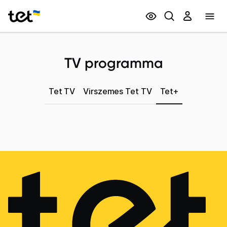
Privātpersonām
Biznesam
TV programma
Tet TV
Virszemes Tet TV
Tet+