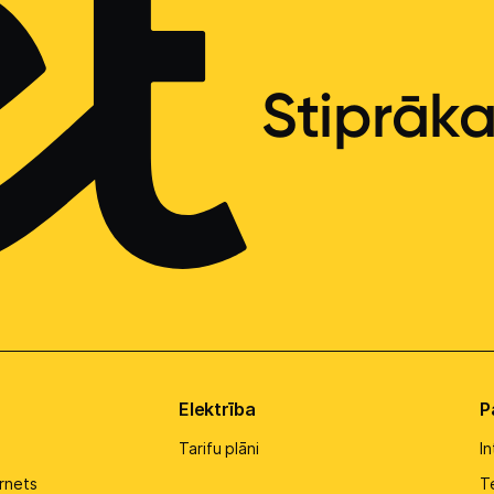
Stiprāk
Elektrība
P
Tarifu plāni
I
rnets
Te