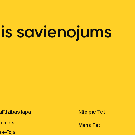
ais savienojums
alīdzības lapa
Nāc pie Tet
nternets
Mans Tet
levīzija