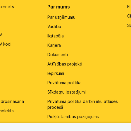
Par mums
ternets
El
Ci
Par uzņēmumu
S
Vadība
V
Ilgtspēja
V kodi
Karjera
Dokumenti
Attīstības projekti
Iepirkumi
Privātuma politika
Sīkdatņu iestatījumi
pdrošināšana
Privātuma politika darbinieku atlases
procesā
mplekts
Piekļūstamības paziņojums
Kontakti