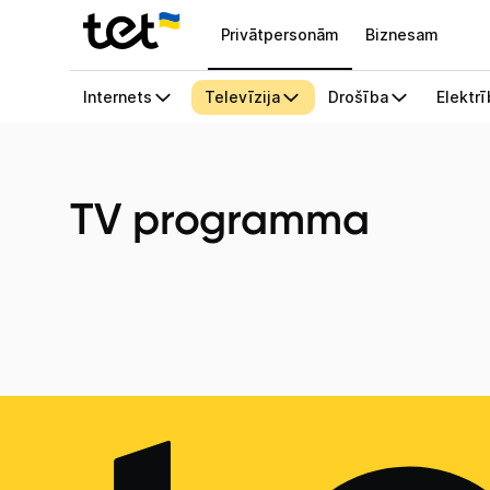
Privātpersonām
Biznesam
TV programma