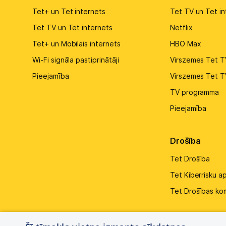
Tet+ un Tet internets
Tet TV un Tet in
Tet TV un Tet internets
Netflix
Tet+ un Mobilais internets
HBO Max
Wi-Fi signāla pastiprinātāji
Virszemes Tet T
Pieejamība
Virszemes Tet T
TV programma
Pieejamība
Drošība
Tet Drošība
Tet Kiberrisku a
Tet Drošības ko