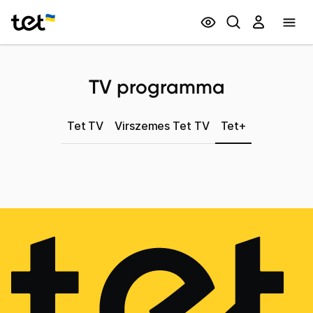
Privātpersonām
Biznesam
TV programma
Tet TV
Virszemes Tet TV
Tet+