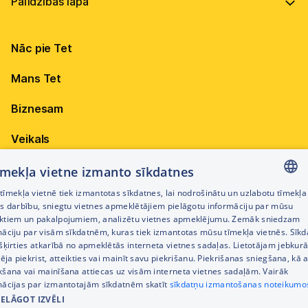
Vadība
Virszemes Tet TV
Internets
Ilgtspēja
Virszemes Tet TV kodi
Nāc pie Tet
Televīzija
Karjera
TV programma
Elektrība
Mobilais internets 15,99 €
Mans Tet
Dokumenti
Pieejamība
Citi jautājumi
Apskati piedāvājumu
Attīstības projekti
Biznesam
Sazināties
Izmēģini 14 dienas bez līgumsoda!
Iepirkumi
Veikals
Privātuma politika
Sīkdatņu iestatījumi
Akcijas
tīmekļa vietne izmanto sīkdatnes
Privātuma politika darbinieku atlases procesā
īmekļa vietnē tiek izmantotas sīkdatnes, lai nodrošinātu un uzlabotu tīmekļa
Citi pakalpojumi
LATVIAN
es darbību, sniegtu vietnes apmeklētājiem pielāgotu informāciju par mūsu
Piekļūstamības paziņojums
ktiem un pakalpojumiem, analizētu vietnes apmeklējumu. Zemāk sniedzam
RUSSIAN
māciju par visām sīkdatnēm, kuras tiek izmantotas mūsu tīmekļa vietnēs. Sīk
Kontakti
šķirties atkarībā no apmeklētās interneta vietnes sadaļas. Lietotājam jebkurā
ENGLISH
Cenrādis
pēja piekrist, atteikties vai mainīt savu piekrišanu. Piekrišanas sniegšana, kā a
kšana vai mainīšana attiecas uz visām interneta vietnes sadaļām. Vairāk
mācijas par izmantotajām sīkdatnēm skatīt
sīkdatņu izmantošanas noteikumo
IELĀGOT IZVĒLI