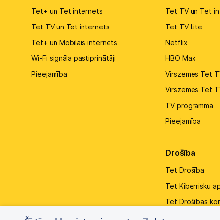
Tet+ un Tet internets
Tet TV un Tet in
Tet TV un Tet internets
Tet TV Lite
Tet+ un Mobilais internets
Netflix
Wi-Fi signāla pastiprinātāji
HBO Max
Pieejamība
Virszemes Tet T
Virszemes Tet T
TV programma
Pieejamība
Drošība
Tet Drošība
Tet Kiberrisku a
Tet Drošības ko