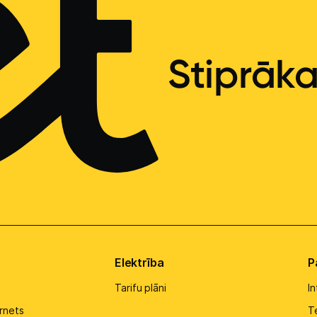
Stiprāk
Elektrība
P
Tarifu plāni
I
rnets
Te