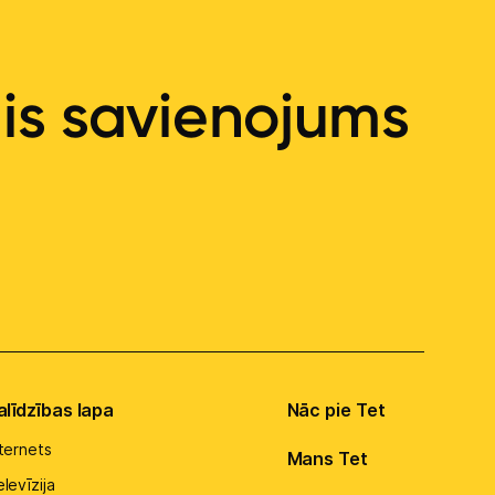
ais savienojums
alīdzības lapa
Nāc pie Tet
nternets
Mans Tet
levīzija