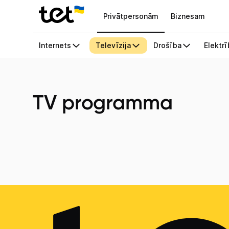
Privātpersonām
Biznesam
TV programma