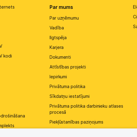
Par mums
ternets
El
Ci
Par uzņēmumu
S
Vadība
Ilgtspēja
V
Karjera
V kodi
Dokumenti
Attīstības projekti
Iepirkumi
Privātuma politika
Sīkdatņu iestatījumi
Privātuma politika darbinieku atlases
procesā
pdrošināšana
Piekļūstamības paziņojums
mplekts
Kontakti