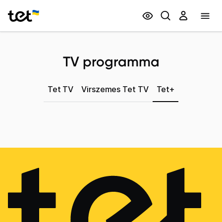
Privātpersonām
Biznesam
TV programma
Tet TV
Virszemes Tet TV
Tet+