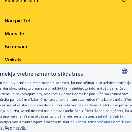
Vadība
Virszemes Tet TV
Internets
Ilgtspēja
Virszemes Tet TV kodi
Nāc pie Tet
Televīzija
Karjera
TV programma
Elektrība
Mobilais internets 15,99 €
Mans Tet
Dokumenti
Pieejamība
Citi jautājumi
Apskati piedāvājumu
Attīstības projekti
Biznesam
Sazināties
Izmēģini 14 dienas bez līgumsoda!
Iepirkumi
Veikals
Privātuma politika
Sīkdatņu iestatījumi
Akcijas
tīmekļa vietne izmanto sīkdatnes
Privātuma politika darbinieku atlases procesā
īmekļa vietnē tiek izmantotas sīkdatnes, lai nodrošinātu un uzlabotu tīmekļa
Citi pakalpojumi
LATVIAN
es darbību, sniegtu vietnes apmeklētājiem pielāgotu informāciju par mūsu
Piekļūstamības paziņojums
ktiem un pakalpojumiem, analizētu vietnes apmeklējumu. Zemāk sniedzam
RUSSIAN
māciju par visām sīkdatnēm, kuras tiek izmantotas mūsu tīmekļa vietnēs. Sīk
Kontakti
šķirties atkarībā no apmeklētās interneta vietnes sadaļas. Lietotājam jebkurā
ENGLISH
Cenrādis
pēja piekrist, atteikties vai mainīt savu piekrišanu. Piekrišanas sniegšana, kā a
kšana vai mainīšana attiecas uz visām interneta vietnes sadaļām. Vairāk
mācijas par izmantotajām sīkdatnēm skatīt
sīkdatņu izmantošanas noteikumo
IELĀGOT IZVĒLI