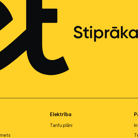
Stiprāk
Elektrība
P
Tarifu plāni
I
rnets
Te