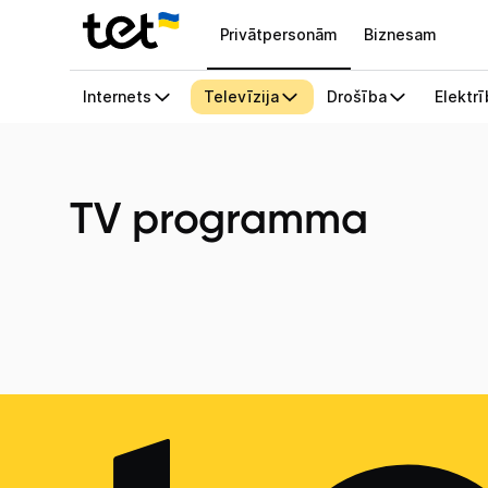
Privātpersonām
Biznesam
TV programma