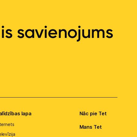
ais savienojums
alīdzības lapa
Nāc pie Tet
nternets
Mans Tet
levīzija