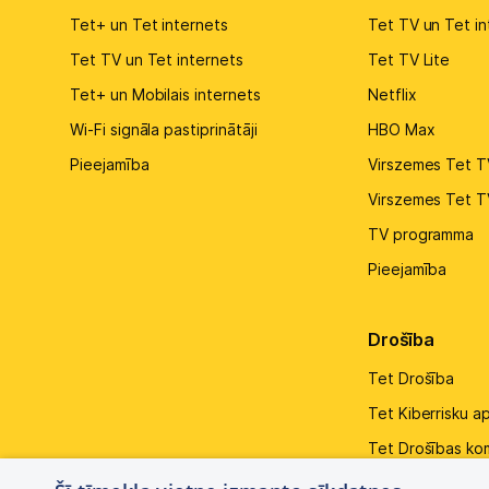
Tet+ un Tet internets
Tet TV un Tet in
Tet TV un Tet internets
Tet TV Lite
Tet+ un Mobilais internets
Netflix
Wi-Fi signāla pastiprinātāji
HBO Max
Pieejamība
Virszemes Tet T
Virszemes Tet T
TV programma
Pieejamība
Drošība
Tet Drošība
Tet Kiberrisku a
Tet Drošības ko