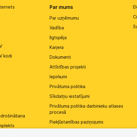
Par mums
ternets
El
Ci
Par uzņēmumu
S
Vadība
Ilgtspēja
V
Karjera
V kodi
Dokumenti
Attīstības projekti
Iepirkumi
Privātuma politika
Sīkdatņu iestatījumi
Privātuma politika darbinieku atlases
procesā
pdrošināšana
Piekļūstamības paziņojums
mplekts
Kontakti