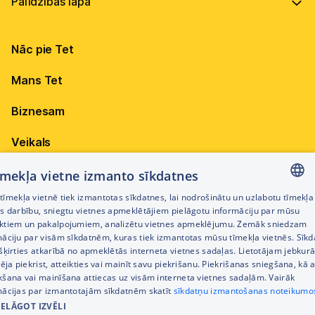
Vadība
Virszemes Tet TV
Internets
Ilgtspēja
Virszemes Tet TV kodi
Nāc pie Tet
Televīzija
Karjera
TV programma
Elektrība
Mobilais internets 15,99 €
Mans Tet
Dokumenti
Pieejamība
Citi jautājumi
Apskati piedāvājumu
Attīstības projekti
Biznesam
Sazināties
Izmēģini 14 dienas bez līgumsoda!
Iepirkumi
Veikals
Privātuma politika
Sīkdatņu iestatījumi
Akcijas
tīmekļa vietne izmanto sīkdatnes
Privātuma politika darbinieku atlases procesā
īmekļa vietnē tiek izmantotas sīkdatnes, lai nodrošinātu un uzlabotu tīmekļa
Citi pakalpojumi
LATVIAN
es darbību, sniegtu vietnes apmeklētājiem pielāgotu informāciju par mūsu
Piekļūstamības paziņojums
ktiem un pakalpojumiem, analizētu vietnes apmeklējumu. Zemāk sniedzam
RUSSIAN
māciju par visām sīkdatnēm, kuras tiek izmantotas mūsu tīmekļa vietnēs. Sīk
Kontakti
šķirties atkarībā no apmeklētās interneta vietnes sadaļas. Lietotājam jebkurā
ENGLISH
Cenrādis
pēja piekrist, atteikties vai mainīt savu piekrišanu. Piekrišanas sniegšana, kā a
kšana vai mainīšana attiecas uz visām interneta vietnes sadaļām. Vairāk
mācijas par izmantotajām sīkdatnēm skatīt
sīkdatņu izmantošanas noteikumo
IELĀGOT IZVĒLI