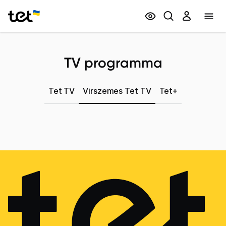
Privātpersonām
Biznesam
TV programma
Tet TV
Virszemes Tet TV
Tet+