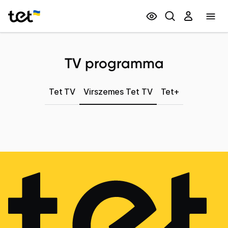
Privātpersonām
Biznesam
TV programma
Tet TV
Virszemes Tet TV
Tet+