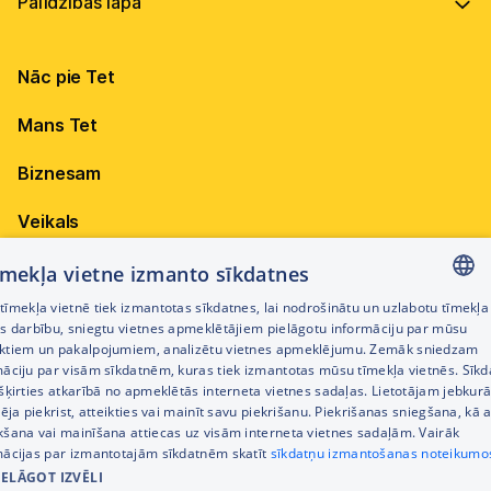
Vadība
Virszemes Tet TV kodi
Internets
Ilgtspēja
TV programma
Nāc pie Tet
Televīzija
Karjera
Pieejamība
Elektrība
Mobilais internets 15,99 €
Mans Tet
Dokumenti
Citi jautājumi
Apskati piedāvājumu
Attīstības projekti
Biznesam
Sazināties
Izmēģini 14 dienas bez līgumsoda!
Iepirkumi
Veikals
Privātuma politika
Sīkdatņu iestatījumi
Akcijas
tīmekļa vietne izmanto sīkdatnes
Privātuma politika darbinieku atlases procesā
īmekļa vietnē tiek izmantotas sīkdatnes, lai nodrošinātu un uzlabotu tīmekļa
Citi pakalpojumi
LATVIAN
es darbību, sniegtu vietnes apmeklētājiem pielāgotu informāciju par mūsu
Piekļūstamības paziņojums
ktiem un pakalpojumiem, analizētu vietnes apmeklējumu. Zemāk sniedzam
RUSSIAN
māciju par visām sīkdatnēm, kuras tiek izmantotas mūsu tīmekļa vietnēs. Sīk
Kontakti
šķirties atkarībā no apmeklētās interneta vietnes sadaļas. Lietotājam jebkurā
ENGLISH
Cenrādis
pēja piekrist, atteikties vai mainīt savu piekrišanu. Piekrišanas sniegšana, kā a
kšana vai mainīšana attiecas uz visām interneta vietnes sadaļām. Vairāk
mācijas par izmantotajām sīkdatnēm skatīt
sīkdatņu izmantošanas noteikumo
IELĀGOT IZVĒLI