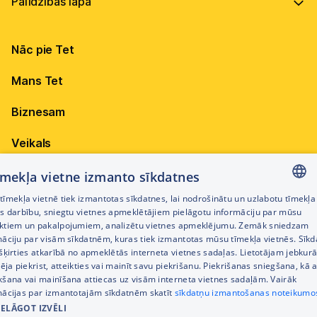
Vadība
Virszemes Tet TV
Internets
Ilgtspēja
Virszemes Tet TV kodi
Nāc pie Tet
Televīzija
Karjera
TV programma
Elektrība
Mobilais internets 15,99 €
Mans Tet
Dokumenti
Pieejamība
Citi jautājumi
Apskati piedāvājumu
Attīstības projekti
Biznesam
Sazināties
Izmēģini 14 dienas bez līgumsoda!
Iepirkumi
Veikals
Privātuma politika
Sīkdatņu iestatījumi
Akcijas
tīmekļa vietne izmanto sīkdatnes
Privātuma politika darbinieku atlases procesā
īmekļa vietnē tiek izmantotas sīkdatnes, lai nodrošinātu un uzlabotu tīmekļa
Citi pakalpojumi
LATVIAN
es darbību, sniegtu vietnes apmeklētājiem pielāgotu informāciju par mūsu
Piekļūstamības paziņojums
ktiem un pakalpojumiem, analizētu vietnes apmeklējumu. Zemāk sniedzam
RUSSIAN
māciju par visām sīkdatnēm, kuras tiek izmantotas mūsu tīmekļa vietnēs. Sīk
Kontakti
šķirties atkarībā no apmeklētās interneta vietnes sadaļas. Lietotājam jebkurā
ENGLISH
Cenrādis
pēja piekrist, atteikties vai mainīt savu piekrišanu. Piekrišanas sniegšana, kā a
kšana vai mainīšana attiecas uz visām interneta vietnes sadaļām. Vairāk
mācijas par izmantotajām sīkdatnēm skatīt
sīkdatņu izmantošanas noteikumo
IELĀGOT IZVĒLI