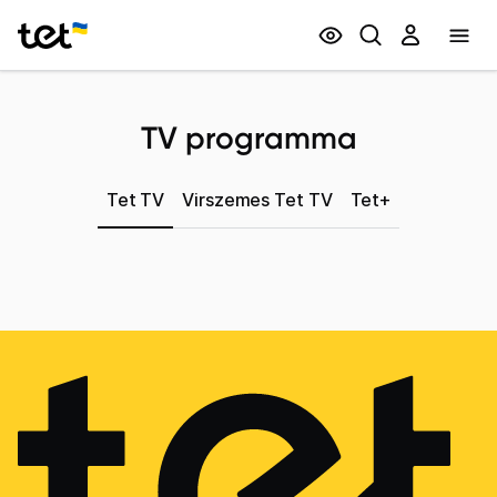
Privātpersonām
Biznesam
TV programma
Tet TV
Virszemes Tet TV
Tet+