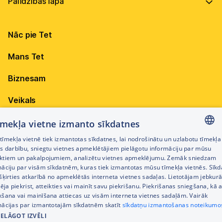
Vadība
Virszemes Tet TV
Internets
Ilgtspēja
Virszemes Tet TV kodi
Nāc pie Tet
Televīzija
Karjera
TV programma
Elektrība
Mobilais internets 15,99 €
Mans Tet
Dokumenti
Pieejamība
Citi jautājumi
Apskati piedāvājumu
Attīstības projekti
Biznesam
Sazināties
Izmēģini 14 dienas bez līgumsoda!
Iepirkumi
Veikals
Privātuma politika
Sīkdatņu iestatījumi
Akcijas
tīmekļa vietne izmanto sīkdatnes
Privātuma politika darbinieku atlases procesā
īmekļa vietnē tiek izmantotas sīkdatnes, lai nodrošinātu un uzlabotu tīmekļa
Citi pakalpojumi
LATVIAN
es darbību, sniegtu vietnes apmeklētājiem pielāgotu informāciju par mūsu
Piekļūstamības paziņojums
ktiem un pakalpojumiem, analizētu vietnes apmeklējumu. Zemāk sniedzam
RUSSIAN
māciju par visām sīkdatnēm, kuras tiek izmantotas mūsu tīmekļa vietnēs. Sīk
Kontakti
šķirties atkarībā no apmeklētās interneta vietnes sadaļas. Lietotājam jebkurā
ENGLISH
Cenrādis
pēja piekrist, atteikties vai mainīt savu piekrišanu. Piekrišanas sniegšana, kā a
kšana vai mainīšana attiecas uz visām interneta vietnes sadaļām. Vairāk
mācijas par izmantotajām sīkdatnēm skatīt
sīkdatņu izmantošanas noteikumo
IELĀGOT IZVĒLI