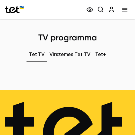
Privātpersonām
Biznesam
TV programma
Tet TV
Virszemes Tet TV
Tet+