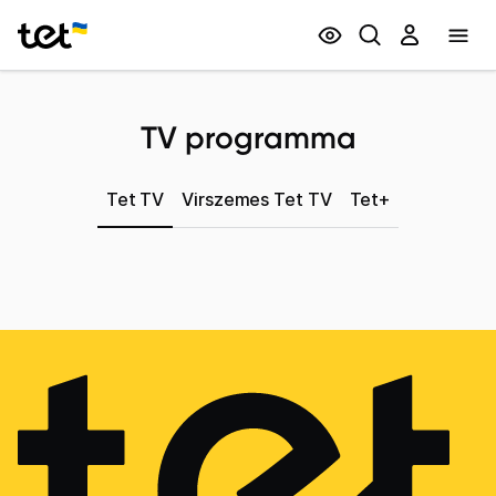
Privātpersonām
Biznesam
TV programma
Tet TV
Virszemes Tet TV
Tet+