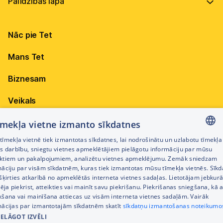
Vadība
Virszemes Tet TV
Internets
Ilgtspēja
Virszemes Tet TV kodi
Nāc pie Tet
Televīzija
Karjera
TV programma
Elektrība
Mobilais internets 15,99 €
Mans Tet
Dokumenti
Pieejamība
Citi jautājumi
Apskati piedāvājumu
Attīstības projekti
Biznesam
Sazināties
Izmēģini 14 dienas bez līgumsoda!
Iepirkumi
Veikals
Privātuma politika
Sīkdatņu iestatījumi
Akcijas
tīmekļa vietne izmanto sīkdatnes
Privātuma politika darbinieku atlases procesā
īmekļa vietnē tiek izmantotas sīkdatnes, lai nodrošinātu un uzlabotu tīmekļa
Citi pakalpojumi
LATVIAN
es darbību, sniegtu vietnes apmeklētājiem pielāgotu informāciju par mūsu
Piekļūstamības paziņojums
ktiem un pakalpojumiem, analizētu vietnes apmeklējumu. Zemāk sniedzam
RUSSIAN
māciju par visām sīkdatnēm, kuras tiek izmantotas mūsu tīmekļa vietnēs. Sīk
Kontakti
šķirties atkarībā no apmeklētās interneta vietnes sadaļas. Lietotājam jebkurā
ENGLISH
Cenrādis
pēja piekrist, atteikties vai mainīt savu piekrišanu. Piekrišanas sniegšana, kā a
kšana vai mainīšana attiecas uz visām interneta vietnes sadaļām. Vairāk
mācijas par izmantotajām sīkdatnēm skatīt
sīkdatņu izmantošanas noteikumo
IELĀGOT IZVĒLI