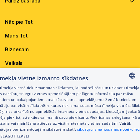
Vadība
Virszemes Tet TV kodi
Internets
Ilgtspēja
TV programma
Nāc pie Tet
Televīzija
Karjera
Pieejamība
Elektrība
Mobilais internets 15,99 €
Mans Tet
Dokumenti
Citi jautājumi
Apskati piedāvājumu
Attīstības projekti
Biznesam
Sazināties
Izmēģini 14 dienas bez līgumsoda!
Iepirkumi
Veikals
Privātuma politika
Sīkdatņu iestatījumi
Akcijas
tīmekļa vietne izmanto sīkdatnes
Privātuma politika darbinieku atlases procesā
īmekļa vietnē tiek izmantotas sīkdatnes, lai nodrošinātu un uzlabotu tīmekļa
Citi pakalpojumi
LATVIAN
es darbību, sniegtu vietnes apmeklētājiem pielāgotu informāciju par mūsu
Piekļūstamības paziņojums
ktiem un pakalpojumiem, analizētu vietnes apmeklējumu. Zemāk sniedzam
RUSSIAN
māciju par visām sīkdatnēm, kuras tiek izmantotas mūsu tīmekļa vietnēs. Sīk
Kontakti
šķirties atkarībā no apmeklētās interneta vietnes sadaļas. Lietotājam jebkurā
ENGLISH
Cenrādis
pēja piekrist, atteikties vai mainīt savu piekrišanu. Piekrišanas sniegšana, kā a
kšana vai mainīšana attiecas uz visām interneta vietnes sadaļām. Vairāk
mācijas par izmantotajām sīkdatnēm skatīt
sīkdatņu izmantošanas noteikumo
IELĀGOT IZVĒLI