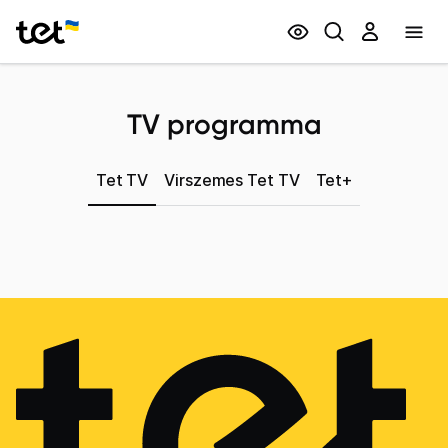
Privātpersonām
Biznesam
TV programma
Tet TV
Virszemes Tet TV
Tet+