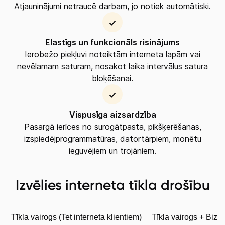
Atjauninājumi netraucē darbam, jo notiek automātiski.
Apskati piedāvājumu
Izmēģini 14 dienas bez līgumsoda!
Elastīgs un funkcionāls risinājums
Ierobežo piekļuvi noteiktām interneta lapām vai
nevēlamam saturam, nosakot laika intervālus satura
bloķēšanai.
Vispusīga aizsardzība
Pasargā ierīces no surogātpasta, pikšķerēšanas,
izspiedējprogrammatūras, datortārpiem, monētu
ieguvējiem un trojāniem.
Izvēlies interneta tīkla drošību