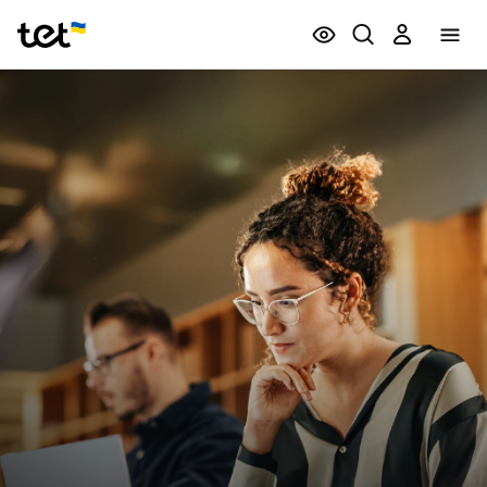
Privātpersonām
Biznesam