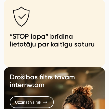
“STOP lapa” brīdina
lietotāju par kaitīgu saturu
Drošības filtrs tavam
internetam
Uzzināt vairāk -->