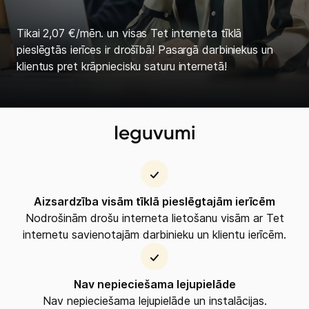
Tikai 2,07 €/mēn. un visas Tet interneta tīklā
pieslēgtās ierīces ir drošībā! Pasargā darbiniekus un
klientus pret krāpniecisku saturu internetā!
Ieguvumi
Aizsardzība visām tīklā pieslēgtajām ierīcēm
Nodrošinām drošu interneta lietošanu visām ar Tet
internetu savienotajām darbinieku un klientu ierīcēm.
Nav nepieciešama lejupielāde
Mobilais internets 15,99 €
Nav nepieciešama lejupielāde un instalācijas.