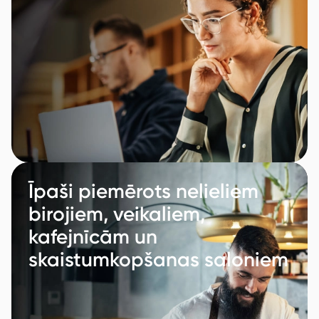
Īpaši piemērots nelieliem
birojiem, veikaliem,
kafejnīcām un
skaistumkopšanas saloniem