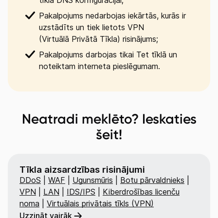
Neatradi meklēto? Ieskaties
šeit!
Tīkla aizsardzības risinājumi
DDoS
|
WAF
|
Ugunsmūris
|
Botu pārvaldnieks
|
VPN
|
LAN
|
IDS/IPS
|
Kiberdrošības licenču
noma
|
Virtuālais privātais tīkls (VPN)
Uzzināt vairāk