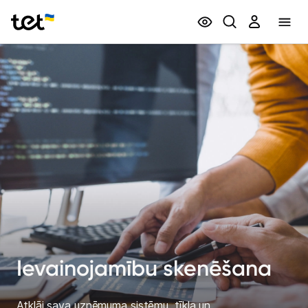
Privātpersonām
Biznesam
Ievainojamību skenēšana
Atklāj sava uzņēmuma sistēmu, tīkla un