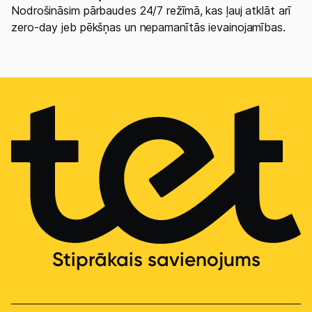
Nodrošināsim pārbaudes 24/7 režīmā, kas ļauj atklāt arī
zero-day jeb pēkšņas un nepamanītās ievainojamības.
Stiprākais savienojums