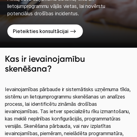
lietojumprogrammu vājās vietas, lai novērstu
potenciālus drošības incidentus.
Pieteikties konsultācijai -->
Kas ir ievainojamību
skenēšana?
Ievainojamības pārbaude ir sistemātisks uzņēmuma tīkla,
sistēmu un lietojumprogrammu skenēšanas un analīzes
process, lai identificētu zināmās drošības
ievainojamības. Tas ietver specializētu rīku izmantošanu,
kas meklē nepilnības konfigurācijās, programmatūras
versijās. Skenēšana pārbauda, ​​vai nav izplatītas
ievainojamības, piemēram, neielādēta programmatūra,