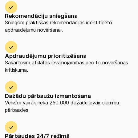
Mobilais internets 15,99 €
Rekomendāciju sniegšana
Apskati piedāvājumu
Sniegsim praktiskas rekomendācijas identificēto
Izmēģini 14 dienas bez līgumsoda!
apdraudējumu novēršanai.
Apdraudējumu prioritizēšana
Sakārtosim atklātās ievainojamības pēc to novēršanas
kritiskuma.
Dažādu pārbaužu izmantošana
Veiksim vairāk nekā 250 000 dažādu ievainojamību
pārbaudes.
Pārbaudes 24/7 režīmā