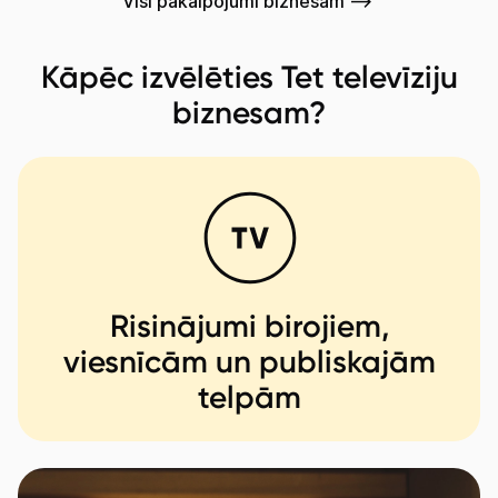
Visi pakalpojumi biznesam -->
Kāpēc izvēlēties Tet televīziju
Mobilais internets 15,99 €
biznesam?
Apskati piedāvājumu
Izmēģini 14 dienas bez līgumsoda!
Risinājumi birojiem,
viesnīcām un publiskajām
telpām