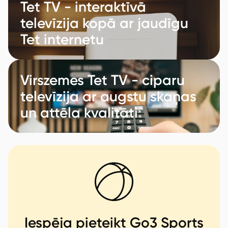
Tet TV - interaktīvā
televīzija kopā ar jaudīgu
Tet internetu
Virszemes Tet TV - ciparu
televīzija ar augstu skaņas
un attēla kvalitāti
Iespēja pieteikt Go3 Sports