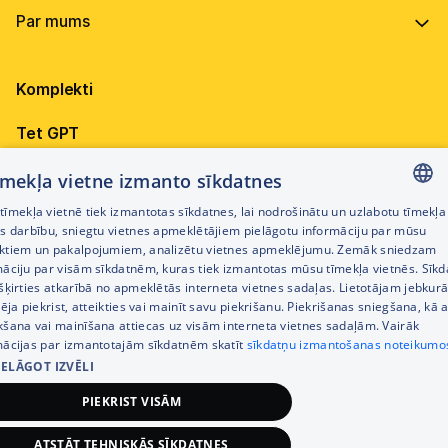
Ekspertu pakalpojumi
Balss pakalpojumi
Ekspertu pakalpojumi
Programmatūra
Elektrība
Gala iekārtu aizsardzība
Hostings
Par uzņēmumu
Televīzija
CyberShield 2026
Komplekti
Vadība
Elektrības valsts atbalsts uzņēmējiem
Ilgtspēja
Tet GPT
Mediju risinājumi - Backscreen
Karjera
Videonovērošana
Tehnika biznesam
tīmekļa vietne izmanto sīkdatnes
Dokumenti
īmekļa vietnē tiek izmantotas sīkdatnes, lai nodrošinātu un uzlabotu tīmekļa
Būvniecības saskaņošana
Visi Tet pakalpojumi
LATVIAN
es darbību, sniegtu vietnes apmeklētājiem pielāgotu informāciju par mūsu
Iepirkumi
ktiem un pakalpojumiem, analizētu vietnes apmeklējumu. Zemāk sniedzam
RUSSIAN
māciju par visām sīkdatnēm, kuras tiek izmantotas mūsu tīmekļa vietnēs. Sīk
Privātuma politika
šķirties atkarībā no apmeklētās interneta vietnes sadaļas. Lietotājam jebkurā
ENGLISH
pēja piekrist, atteikties vai mainīt savu piekrišanu. Piekrišanas sniegšana, kā a
Kontakti
kšana vai mainīšana attiecas uz visām interneta vietnes sadaļām. Vairāk
mācijas par izmantotajām sīkdatnēm skatīt
sīkdatņu izmantošanas noteikumo
IELĀGOT IZVĒLI
PIEKRIST VISĀM
©2026 Tet | Visas tiesības aizsargātas
ATSTĀT TEHNISKĀS SĪKDATNES