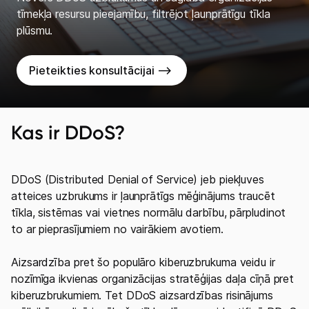
tīmekļa resursu pieejamību, filtrējot ļaunprātīgu tīkla
plūsmu.
Pieteikties konsultācijai -->
Kas ir DDoS?
DDoS (Distributed Denial of Service) jeb piekļuves
atteices uzbrukums ir ļaunprātīgs mēģinājums traucēt
tīkla, sistēmas vai vietnes normālu darbību, pārpludinot
to ar pieprasījumiem no vairākiem avotiem.
Aizsardzība pret šo populāro kiberuzbrukuma veidu ir
nozīmīga ikvienas organizācijas stratēģijas daļa cīņā pret
kiberuzbrukumiem. Tet DDoS aizsardzības risinājums