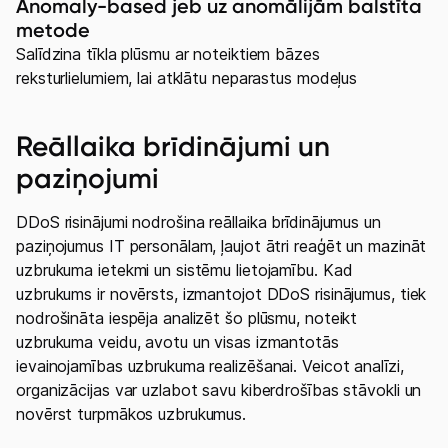
Anomaly-based jeb uz anomālijām balstīta
metode
Salīdzina tīkla plūsmu ar noteiktiem bāzes
reksturlielumiem, lai atklātu neparastus modeļus
Reāllaika brīdinājumi un
paziņojumi
DDoS risinājumi nodrošina reāllaika brīdinājumus un
paziņojumus IT personālam, ļaujot ātri reaģēt un mazināt
uzbrukuma ietekmi un sistēmu lietojamību. Kad
uzbrukums ir novērsts, izmantojot DDoS risinājumus, tiek
nodrošināta iespēja analizēt šo plūsmu, noteikt
uzbrukuma veidu, avotu un visas izmantotās
ievainojamības uzbrukuma realizēšanai. Veicot analīzi,
organizācijas var uzlabot savu kiberdrošības stāvokli un
novērst turpmākos uzbrukumus.