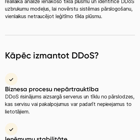
reāllaikā analizē ienākošo tīkla plūsmu un identificē DDoS
uzbrukumu modeļus, lai novērstu sistēmas pārslogošanu,
vienlaikus netraucējot leģitīmo tīkla plūsmu.
Kāpēc izmantot DDoS?
Biznesa procesu nepārtrauktība
Mobilais internets 15,99 €
DDoS risinājums aizsargā serverus un tīklu no pārslodzes,
kas servisu vai pakalpojumus var padarīt nepieejamus to
Apskati piedāvājumu
lietotājiem.
Izmēģini 14 dienas bez līgumsoda!
Ieņēmumu stabilitāte