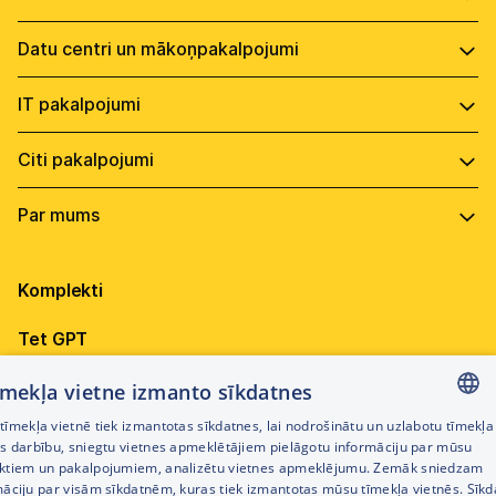
Biznesa komplekti
Kiberdrošības komplekti
Mobilais internets
Jaunās kiberdrošības prasības (NIS2, NKDL)
Datu pārraides tīkls
Mākoņpakalpojumi
Kiberdrošības vadības centrs (SOC)
Wi-Fi biznesam
Datu centru risinājumi
Pikšķerēšanas treniņi darbiniekiem
IT serviss
Tīkla vairogs
Individuālie risinājumi
Tīkla aizsardzības risinājumi
Datoru noma biznesam
Optiskā tīkla izbūve
Ekspertu pakalpojumi
Balss pakalpojumi
Ekspertu pakalpojumi
Programmatūra
Elektrība
Gala iekārtu aizsardzība
Hostings
Par uzņēmumu
Televīzija
CyberShield 2026
Komplekti
Vadība
Elektrības valsts atbalsts uzņēmējiem
Ilgtspēja
Tet GPT
Mediju risinājumi - Backscreen
Karjera
Videonovērošana
Tehnika biznesam
tīmekļa vietne izmanto sīkdatnes
Dokumenti
īmekļa vietnē tiek izmantotas sīkdatnes, lai nodrošinātu un uzlabotu tīmekļa
Būvniecības saskaņošana
Visi Tet pakalpojumi
LATVIAN
es darbību, sniegtu vietnes apmeklētājiem pielāgotu informāciju par mūsu
Iepirkumi
ktiem un pakalpojumiem, analizētu vietnes apmeklējumu. Zemāk sniedzam
RUSSIAN
māciju par visām sīkdatnēm, kuras tiek izmantotas mūsu tīmekļa vietnēs. Sīk