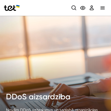
Privātpersonām
Biznesam
DDoS aizsardzība
Novērs DDoS uzbrukumus un saglabā organizācijas