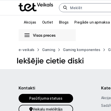
Uz kategorijam
Uz galveno saturu
Akcijas
Outlet
Blogs
Piegāde un apmaksa
Visas preces
Gaišā
Tumšā
Sistēmas
e-veikals
Gaming
Gaming komponentes
G
Iekšējie сietie diski
Animācijas
Globāls iestatījums animāciju aktivizēšanai vai deaktivizēšanai visā l
Kontakti
Kate
Akcija
Pasūtījuma statuss
Sadzī
Veikalu meklētājs