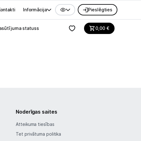
ontakti
Informācija
Pieslēgties
alvenes izvēlne
asūtījuma statuss
0,00
€
Noderīgas saites
Atteikuma tiesības
Tet privātuma politika