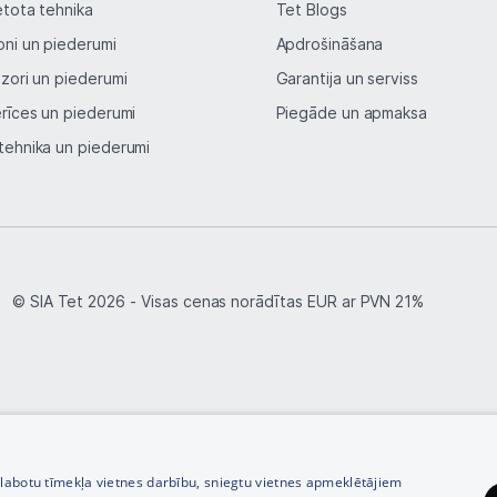
Perifērijas ierīces
etota tehnika
Tet Blogs
oni un piederumi
Apdrošināšana
izori un piederumi
Garantija un serviss
Vēlmju saraksts
erīces un piederumi
Piegāde un apmaksa
tehnika un piederumi
Blogs
Piegāde un apmaksa
Tehnikas izvešana
© SIA Tet 2026 -
Visas cenas norādītas EUR ar PVN 21%
Uzņēmumiem
Tet pakalpojumi
Kontakti
zlabotu tīmekļa vietnes darbību, sniegtu vietnes apmeklētājiem