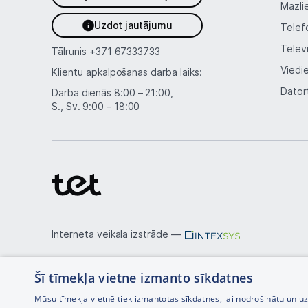
Mazli
Uzdot jautājumu
Telef
Telev
Tālrunis
+371 67333733
Viedi
Klientu apkalpošanas darba laiks:
Dator
Darba dienās 8:00 – 21:00,
S., Sv. 9:00 – 18:00
Interneta veikala izstrāde —
Šī tīmekļa vietne izmanto sīkdatnes
Mūsu tīmekļa vietnē tiek izmantotas sīkdatnes, lai nodrošinātu un u