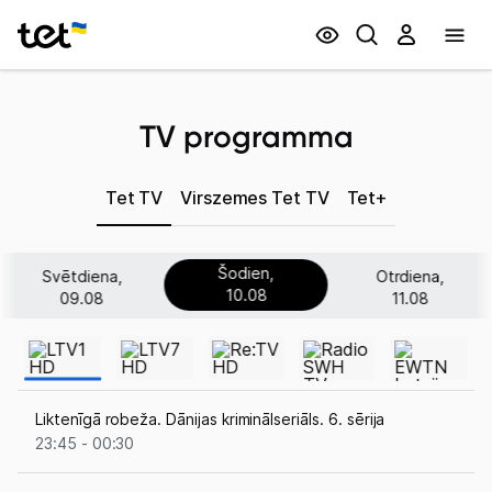
Privātpersonām
Biznesam
TV programma
Tet TV
Virszemes Tet TV
Tet+
Šodien,
Svētdiena,
Otrdiena,
10.08
09.08
11.08
Liktenīgā robeža. Dānijas kriminālseriāls. 6. sērija
23:45 - 00:30