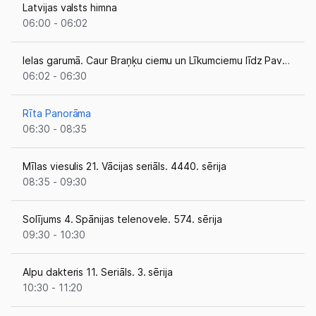
Latvijas valsts himna
06:00 - 06:02
Ielas garumā. Caur Braņķu ciemu un Līkumciemu līdz Pavasariem (atkārtojums)
Mobilais internets 15,99 €
06:02 - 06:30
Apskati piedāvājumu
Rīta Panorāma
Izmēģini 14 dienas bez līgumsoda!
06:30 - 08:35
Mīlas viesulis 21. Vācijas seriāls. 4440. sērija
08:35 - 09:30
Solījums 4. Spānijas telenovele. 574. sērija
09:30 - 10:30
Alpu dakteris 11. Seriāls. 3. sērija
10:30 - 11:20