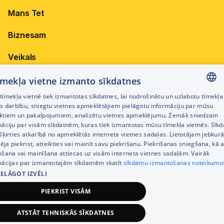
Pieejamība
Elektrība
Mans Tet
Dokumenti
Citi jautājumi
Attīstības projekti
Biznesam
Sazināties
Iepirkumi
Veikals
Privātuma politika
Sīkdatņu iestatījumi
Akcijas
tīmekļa vietne izmanto sīkdatnes
Privātuma politika darbinieku atlases procesā
īmekļa vietnē tiek izmantotas sīkdatnes, lai nodrošinātu un uzlabotu tīmekļa
Citi pakalpojumi
LATVIAN
es darbību, sniegtu vietnes apmeklētājiem pielāgotu informāciju par mūsu
Piekļūstamības paziņojums
ktiem un pakalpojumiem, analizētu vietnes apmeklējumu. Zemāk sniedzam
RUSSIAN
māciju par visām sīkdatnēm, kuras tiek izmantotas mūsu tīmekļa vietnēs. Sīk
Kontakti
šķirties atkarībā no apmeklētās interneta vietnes sadaļas. Lietotājam jebkurā
ENGLISH
Cenrādis
pēja piekrist, atteikties vai mainīt savu piekrišanu. Piekrišanas sniegšana, kā a
kšana vai mainīšana attiecas uz visām interneta vietnes sadaļām. Vairāk
mācijas par izmantotajām sīkdatnēm skatīt
sīkdatņu izmantošanas noteikumo
IELĀGOT IZVĒLI
PIEKRIST VISĀM
©2026 Tet | Visas tiesības aizsargātas
ATSTĀT TEHNISKĀS SĪKDATNES