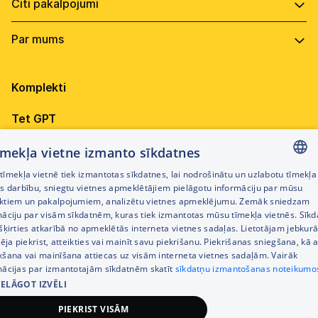
Tīkla vairogs
Individuālie risinājumi
Tīkla aizsardzības risinājumi
Datoru noma biznesam
Optiskā tīkla izbūve
Ekspertu pakalpojumi
Balss pakalpojumi
Ekspertu pakalpojumi
Programmatūra
Elektrība
Gala iekārtu aizsardzība
Hostings
Par uzņēmumu
Televīzija
CyberShield 2026
Komplekti
Vadība
Elektrības valsts atbalsts uzņēmējiem
Ilgtspēja
Tet GPT
Mediju risinājumi - Backscreen
Karjera
Videonovērošana
Tehnika biznesam
tīmekļa vietne izmanto sīkdatnes
Dokumenti
īmekļa vietnē tiek izmantotas sīkdatnes, lai nodrošinātu un uzlabotu tīmekļa
Būvniecības saskaņošana
Visi Tet pakalpojumi
LATVIAN
es darbību, sniegtu vietnes apmeklētājiem pielāgotu informāciju par mūsu
Iepirkumi
ktiem un pakalpojumiem, analizētu vietnes apmeklējumu. Zemāk sniedzam
RUSSIAN
māciju par visām sīkdatnēm, kuras tiek izmantotas mūsu tīmekļa vietnēs. Sīk
Privātuma politika
šķirties atkarībā no apmeklētās interneta vietnes sadaļas. Lietotājam jebkurā
ENGLISH
pēja piekrist, atteikties vai mainīt savu piekrišanu. Piekrišanas sniegšana, kā a
Kontakti
kšana vai mainīšana attiecas uz visām interneta vietnes sadaļām. Vairāk
mācijas par izmantotajām sīkdatnēm skatīt
sīkdatņu izmantošanas noteikumo
IELĀGOT IZVĒLI
PIEKRIST VISĀM