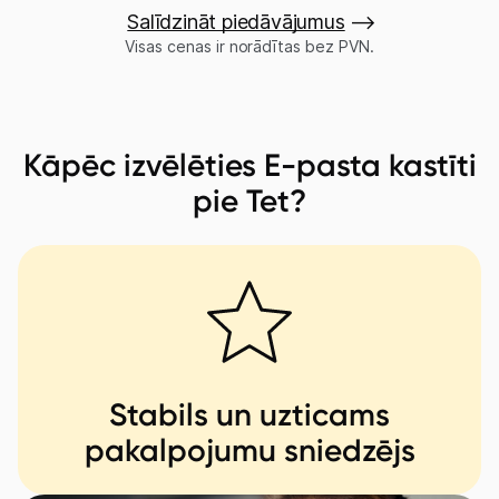
Salīdzini piedāvājumus
Kāpēc izvēlēties E-pasta kastīti
E-pasts
E-pasta administrators
pie Tet?
Datu apjoms
2GB
E-pasta kastīšu skaits
1
10
E-pasta kastītes caurlaidība
5
Izdalīta IP adrese
20GB
Stabils un uzticams
pakalpojumu sniedzējs