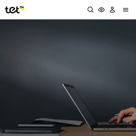
Privātpersonām
Biznesam