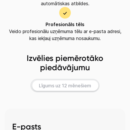
Mobilais internets 15,99 €
automātiskas atbildes.
Apskati piedāvājumu
Izmēģini 14 dienas bez līgumsoda!
Profesionāls tēls
Veido profesionālu uzņēmuma tēlu ar e-pasta adresi,
kas iekļauj uzņēmuma nosaukumu.
Izvēlies piemērotāko
piedāvājumu