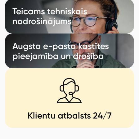
Teicams tehniskais
nodrošinājums
Augsta e-pasta kastītes
pieejamība un drošība
Klientu atbalsts 24/7