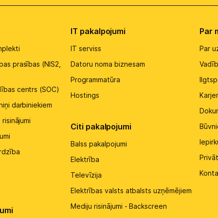
IT pakalpojumi
Par
plekti
IT serviss
Par 
bas prasības (NIS2,
Datoru noma biznesam
Vadī
Programmatūra
Ilgtsp
dības centrs (SOC)
Hostings
Karje
niņi darbiniekiem
Doku
 risinājumi
Citi pakalpojumi
Būvni
umi
Iepir
Balss pakalpojumi
ardzība
Privā
Elektrība
Konta
Televīzija
Elektrības valsts atbalsts uzņēmējiem
Mediju risinājumi - Backscreen
umi