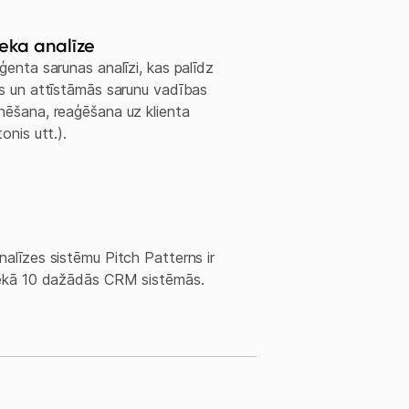
eka analīze
ģenta sarunas analīzi, kas palīdz
ās un attīstāmās sarunu vadības
nēšana, reaģēšana uz klienta
onis utt.).
alīzes sistēmu Pitch Patterns ir
 nekā 10 dažādās CRM sistēmās.