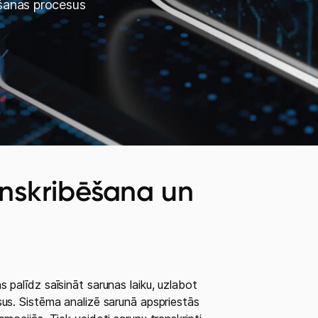
ošanas procesus
anskribēšana un
 palīdz saīsināt sarunas laiku, uzlabot
sus. Sistēma analizē sarunā apspriestās