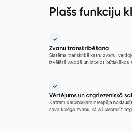
Plašs funkciju k
Zvanu transkribēšana
Sistēma transkribē katru zvanu, veidojo
izvēlētā valodā un izceļot būtiskākos 
Vērtējums un atgriezeniskā sa
Katram darbiniekam ir iespēja noklausī
sava kolēģa zvanu, kā arī pieprasīt atgr