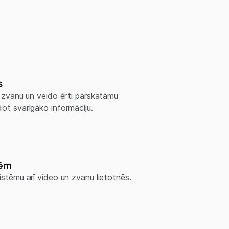
s
ē zvanu un veido ērti pārskatāmu
ot svarīgāko informāciju.
nēm
istēmu arī video un zvanu lietotnēs.