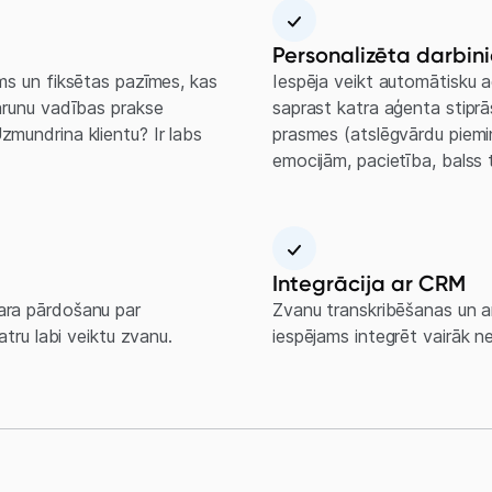
Personalizēta darbini
ums un fiksētas pazīmes, kas
Iespēja veikt automātisku a
sarunu vadības prakse
saprast katra aģenta stipr
zmundrina klientu? Ir labs
prasmes (atslēgvārdu piemi
emocijām, pacietība, balss t
Integrācija ar CRM
ara pārdošanu par
Zvanu transkribēšanas un an
atru labi veiktu zvanu.
iespējams integrēt vairāk