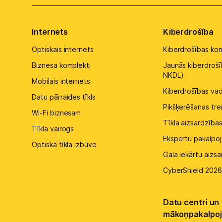
Internets
Kiberdrošība
Optiskais internets
Kiberdrošības kom
Biznesa komplekti
Jaunās kiberdrošī
NKDL)
Mobilais internets
Kiberdrošības va
Datu pārraides tīkls
Pikšķerēšanas tre
Wi-Fi biznesam
Tīkla aizsardzības
Tīkla vairogs
Ekspertu pakalpoj
Optiskā tīkla izbūve
Gala iekārtu aizs
CyberShield 2026
Datu centri un
mākoņpakalpoj