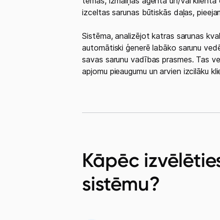
tēmas, izmaiņas aģenta un/vai klienta e
izceltas sarunas būtiskās daļas, pieejam
Sistēma, analizējot katras sarunas kval
automātiski ģenerē labāko sarunu vedēj
savas sarunu vadības prasmes. Tas ve
apjomu pieaugumu un arvien izcilāku kl
Kāpēc izvēlētie
sistēmu?