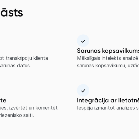
lāsts
Sarunas kopsavilkum
t transkripciju klienta
Mākslīgais intelekts analiz
sarunas datus.
sarunas kopsavilkumu, uzrād
ite
Integrācija ar lietot
ties, izvērtēt un komentēt
Iespēja izmantot analīzes s
iezenisko saiti.