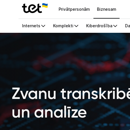
Privātpersonām
Biznesam
Zvanu transkri
un analīze