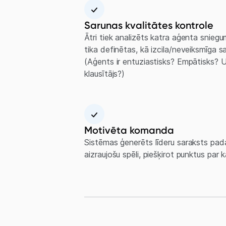
Sarunas kvalitātes kontrole
Ātri tiek analizēts katra aģenta snieg
tika definētas, kā izcila/neveiksmīga 
(Aģents ir entuziastisks? Empātisks? U
klausītājs?)
Motivēta komanda
Sistēmas ģenerēts līderu saraksts pad
aizraujošu spēli, piešķirot punktus par k