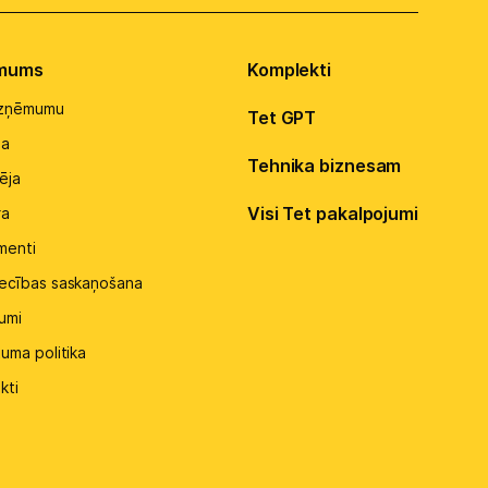
 mums
Komplekti
uzņēmumu
Tet GPT
ba
Tehnika biznesam
ēja
Visi Tet pakalpojumi
ra
menti
ecības saskaņošana
kumi
tuma politika
kti