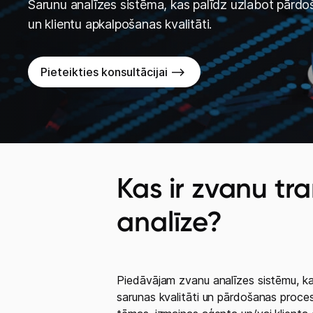
Sarunu analīzes sistēma, kas palīdz uzlabot pārd
un klientu apkalpošanas kvalitāti.
Pieteikties konsultācijai -->
Kas ir zvanu tr
analīze?
Piedāvājam zvanu analīzes sistēmu, kas
sarunas kvalitāti un pārdošanas proce