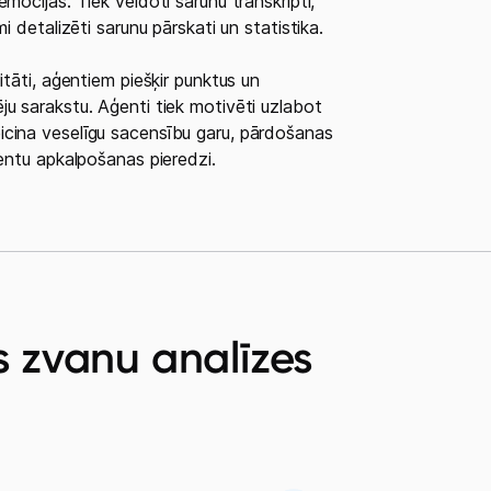
mocijās. Tiek veidoti sarunu transkripti,
i detalizēti sarunu pārskati un statistika.
itāti, aģentiem piešķir punktus un
u sarakstu. Aģenti tiek motivēti uzlabot
icina veselīgu sacensību garu, pārdošanas
ientu apkalpošanas pieredzi.
s zvanu analīzes