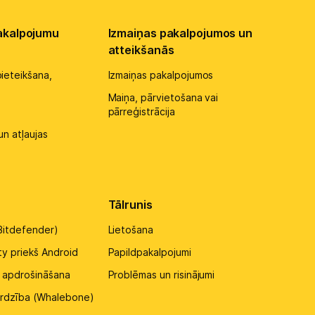
akalpojumu
Izmaiņas pakalpojumos un
atteikšanās
ieteikšana,
Izmaiņas pakalpojumos
Maiņa, pārvietošana vai
pārreģistrācija
un atļaujas
Tālrunis
Bitdefender)
Lietošana
ty priekš Android
Papildpakalpojumi
u apdrošināšana
Problēmas un risinājumi
sardzība (Whalebone)