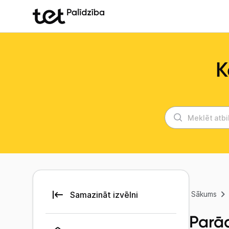
K
Sākums
Parā