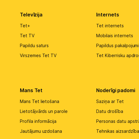
Televīzija
Internets
Tet+
Tet internets
Tet TV
Mobilais internets
Papildu saturs
Papildus pakalpojumi
Virszemes Tet TV
Tet Kiberrisku apdro
Mans Tet
Noderīgi padomi
Mans Tet lietošana
Saziņa ar Tet
Lietotājvārds un parole
Datu drošība
Profila informācija
Personas datu apst
Jautājumu uzdošana
Tehnikas aizsardzība