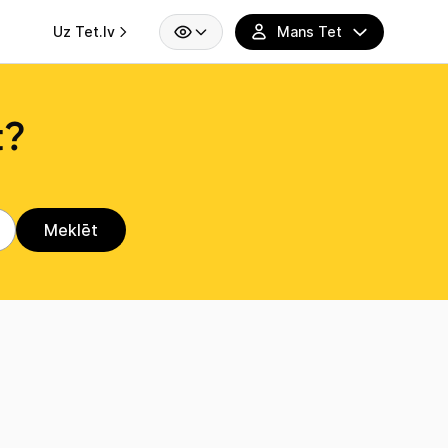
Uz Tet.lv
t?