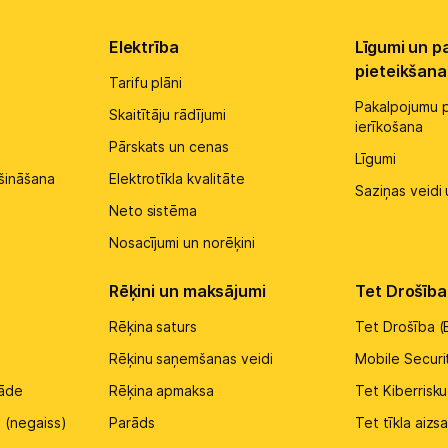
Elektrība
Līgumi un p
pieteikšana
Tarifu plāni
Pakalpojumu p
Skaitītāju rādījumi
ierīkošana
Pārskats un cenas
Līgumi
šināšana
Elektrotīkla kvalitāte
Saziņas veidi 
Neto sistēma
Nosacījumi un norēķini
Rēķini un maksājumi
Tet Drošība
Rēķina saturs
Tet Drošība (
Rēķinu saņemšanas veidi
Mobile Securi
rāde
Rēķina apmaksa
Tet Kiberrisk
 (negaiss)
Parāds
Tet tīkla aiz