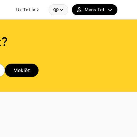
Uz Tet.lv
t?