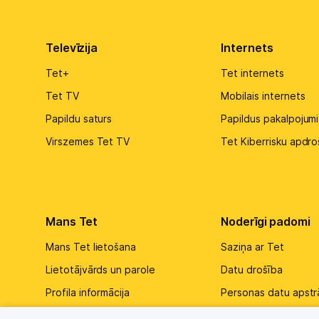
Televīzija
Internets
Tet+
Tet internets
Tet TV
Mobilais internets
Papildu saturs
Papildus pakalpojumi
Virszemes Tet TV
Tet Kiberrisku apdro
Mans Tet
Noderīgi padomi
Mans Tet lietošana
Saziņa ar Tet
Lietotājvārds un parole
Datu drošība
Profila informācija
Personas datu apst
Jautājumu uzdošana
Tehnikas aizsardzība