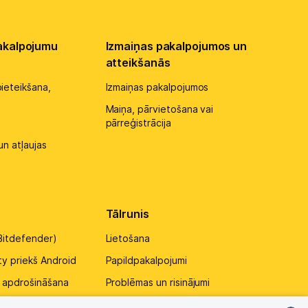
akalpojumu
Izmaiņas pakalpojumos un
atteikšanās
ieteikšana,
Izmaiņas pakalpojumos
Maiņa, pārvietošana vai
pārreģistrācija
un atļaujas
Tālrunis
Bitdefender)
Lietošana
ty priekš Android
Papildpakalpojumi
u apdrošināšana
Problēmas un risinājumi
sardzība (Whalebone)