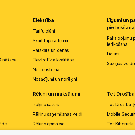
Elektrība
Līgumi un p
pieteikšana
Tarifu plāni
Pakalpojumu p
Skaitītāju rādījumi
ierīkošana
Pārskats un cenas
Līgumi
šināšana
Elektrotīkla kvalitāte
Saziņas veidi 
Neto sistēma
Nosacījumi un norēķini
Rēķini un maksājumi
Tet Drošība
Rēķina saturs
Tet Drošība (
Rēķinu saņemšanas veidi
Mobile Securi
rāde
Rēķina apmaksa
Tet Kiberrisk
 (negaiss)
Parāds
Tet tīkla aiz