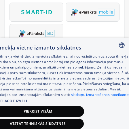
tīmekļa vietne izmanto sīkdatnes
īmekļa vietnē tiek izmantotas sīkdatnes, lai nodrošinātu un uzlabotu tīmekļa
LATVIAN
es darbību, sniegtu vietnes apmeklētājiem pielāgotu informāciju par mūsu
ktiem un pakalpojumiem, analizētu vietnes apmeklējumu. Zemāk sniedzam
RUSSIAN
māciju par visām sīkdatnēm, kuras tiek izmantotas mūsu tīmekļa vietnēs. Sīk
šķirties atkarībā no apmeklētās interneta vietnes sadaļas. Lietotājam jebkurā
ENGLISH
pēja piekrist, atteikties vai mainīt savu piekrišanu. Piekrišanas sniegšana, kā a
kšana vai mainīšana attiecas uz visām interneta vietnes sadaļām. Vairāk
mācijas par izmantotajām sīkdatnēm skatīt
sīkdatņu izmantošanas noteikumo
IELĀGOT IZVĒLI
PIEKRIST VISĀM
ATSTĀT TEHNISKĀS SĪKDATNES