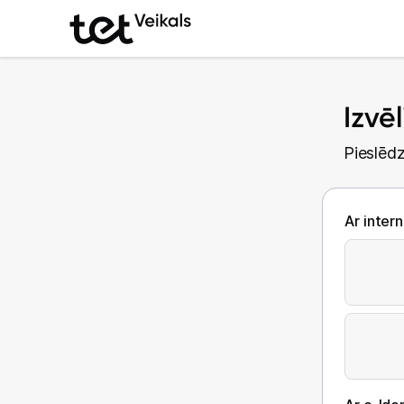
Izvē
Pieslēdz
Ar inter