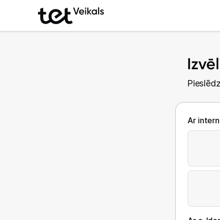
Izvē
Pieslēdz
Ar inter