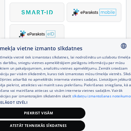
tīmekļa vietne izmanto sīkdatnes
īmekļa vietnē tiek izmantotas sīkdatnes, lai nodrošinātu un uzlabotu tīmekļa
LATVIAN
es darbību, sniegtu vietnes apmeklētājiem pielāgotu informāciju par mūsu
ktiem un pakalpojumiem, analizētu vietnes apmeklējumu. Zemāk sniedzam
RUSSIAN
māciju par visām sīkdatnēm, kuras tiek izmantotas mūsu tīmekļa vietnēs. Sīk
šķirties atkarībā no apmeklētās interneta vietnes sadaļas. Lietotājam jebkurā
ENGLISH
pēja piekrist, atteikties vai mainīt savu piekrišanu. Piekrišanas sniegšana, kā a
kšana vai mainīšana attiecas uz visām interneta vietnes sadaļām. Vairāk
mācijas par izmantotajām sīkdatnēm skatīt
sīkdatņu izmantošanas noteikumo
IELĀGOT IZVĒLI
PIEKRIST VISĀM
ATSTĀT TEHNISKĀS SĪKDATNES