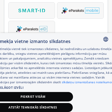
tīmekļa vietne izmanto sīkdatnes
īmekļa vietnē tiek izmantotas sīkdatnes, lai nodrošinātu un uzlabotu tīmekļa
LATVIAN
es darbību, sniegtu vietnes apmeklētājiem pielāgotu informāciju par mūsu
ktiem un pakalpojumiem, analizētu vietnes apmeklējumu. Zemāk sniedzam
RUSSIAN
māciju par visām sīkdatnēm, kuras tiek izmantotas mūsu tīmekļa vietnēs. Sīk
šķirties atkarībā no apmeklētās interneta vietnes sadaļas. Lietotājam jebkurā
ENGLISH
pēja piekrist, atteikties vai mainīt savu piekrišanu. Piekrišanas sniegšana, kā a
kšana vai mainīšana attiecas uz visām interneta vietnes sadaļām. Vairāk
mācijas par izmantotajām sīkdatnēm skatīt
sīkdatņu izmantošanas noteikumo
IELĀGOT IZVĒLI
PIEKRIST VISĀM
ATSTĀT TEHNISKĀS SĪKDATNES