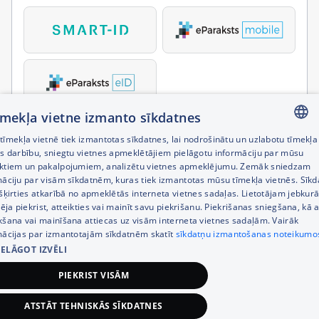
tīmekļa vietne izmanto sīkdatnes
īmekļa vietnē tiek izmantotas sīkdatnes, lai nodrošinātu un uzlabotu tīmekļa
LATVIAN
es darbību, sniegtu vietnes apmeklētājiem pielāgotu informāciju par mūsu
ktiem un pakalpojumiem, analizētu vietnes apmeklējumu. Zemāk sniedzam
RUSSIAN
māciju par visām sīkdatnēm, kuras tiek izmantotas mūsu tīmekļa vietnēs. Sīk
šķirties atkarībā no apmeklētās interneta vietnes sadaļas. Lietotājam jebkurā
ENGLISH
pēja piekrist, atteikties vai mainīt savu piekrišanu. Piekrišanas sniegšana, kā a
kšana vai mainīšana attiecas uz visām interneta vietnes sadaļām. Vairāk
mācijas par izmantotajām sīkdatnēm skatīt
sīkdatņu izmantošanas noteikumo
IELĀGOT IZVĒLI
PIEKRIST VISĀM
ATSTĀT TEHNISKĀS SĪKDATNES