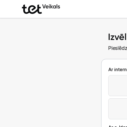
Izvē
Pieslēdz
Ar inter