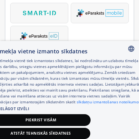
tīmekļa vietne izmanto sīkdatnes
īmekļa vietnē tiek izmantotas sīkdatnes, lai nodrošinātu un uzlabotu tīmekļa
LATVIAN
es darbību, sniegtu vietnes apmeklētājiem pielāgotu informāciju par mūsu
ktiem un pakalpojumiem, analizētu vietnes apmeklējumu. Zemāk sniedzam
RUSSIAN
māciju par visām sīkdatnēm, kuras tiek izmantotas mūsu tīmekļa vietnēs. Sīk
šķirties atkarībā no apmeklētās interneta vietnes sadaļas. Lietotājam jebkurā
ENGLISH
pēja piekrist, atteikties vai mainīt savu piekrišanu. Piekrišanas sniegšana, kā a
kšana vai mainīšana attiecas uz visām interneta vietnes sadaļām. Vairāk
mācijas par izmantotajām sīkdatnēm skatīt
sīkdatņu izmantošanas noteikumo
IELĀGOT IZVĒLI
PIEKRIST VISĀM
ATSTĀT TEHNISKĀS SĪKDATNES