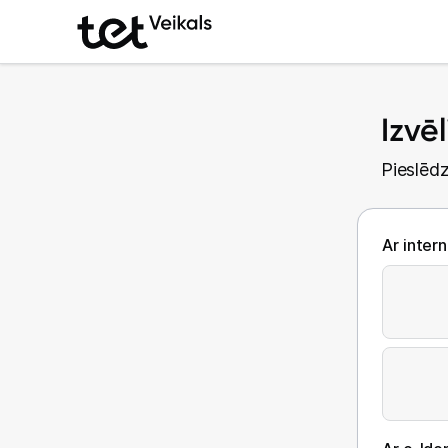
Izvē
Pieslēdz
Ar inter