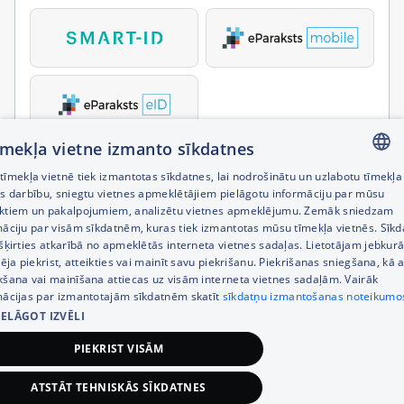
tīmekļa vietne izmanto sīkdatnes
īmekļa vietnē tiek izmantotas sīkdatnes, lai nodrošinātu un uzlabotu tīmekļa
LATVIAN
es darbību, sniegtu vietnes apmeklētājiem pielāgotu informāciju par mūsu
ktiem un pakalpojumiem, analizētu vietnes apmeklējumu. Zemāk sniedzam
RUSSIAN
māciju par visām sīkdatnēm, kuras tiek izmantotas mūsu tīmekļa vietnēs. Sīk
šķirties atkarībā no apmeklētās interneta vietnes sadaļas. Lietotājam jebkurā
ENGLISH
pēja piekrist, atteikties vai mainīt savu piekrišanu. Piekrišanas sniegšana, kā a
kšana vai mainīšana attiecas uz visām interneta vietnes sadaļām. Vairāk
mācijas par izmantotajām sīkdatnēm skatīt
sīkdatņu izmantošanas noteikumo
IELĀGOT IZVĒLI
PIEKRIST VISĀM
ATSTĀT TEHNISKĀS SĪKDATNES