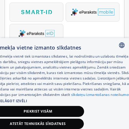
tīmekļa vietne izmanto sīkdatnes
īmekļa vietnē tiek izmantotas sīkdatnes, lai nodrošinātu un uzlabotu tīmekļa
LATVIAN
es darbību, sniegtu vietnes apmeklētājiem pielāgotu informāciju par mūsu
ktiem un pakalpojumiem, analizētu vietnes apmeklējumu. Zemāk sniedzam
RUSSIAN
māciju par visām sīkdatnēm, kuras tiek izmantotas mūsu tīmekļa vietnēs. Sīk
šķirties atkarībā no apmeklētās interneta vietnes sadaļas. Lietotājam jebkurā
ENGLISH
pēja piekrist, atteikties vai mainīt savu piekrišanu. Piekrišanas sniegšana, kā a
kšana vai mainīšana attiecas uz visām interneta vietnes sadaļām. Vairāk
mācijas par izmantotajām sīkdatnēm skatīt
sīkdatņu izmantošanas noteikumo
IELĀGOT IZVĒLI
PIEKRIST VISĀM
ATSTĀT TEHNISKĀS SĪKDATNES