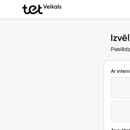
Izvē
Pieslēdz
Ar inter